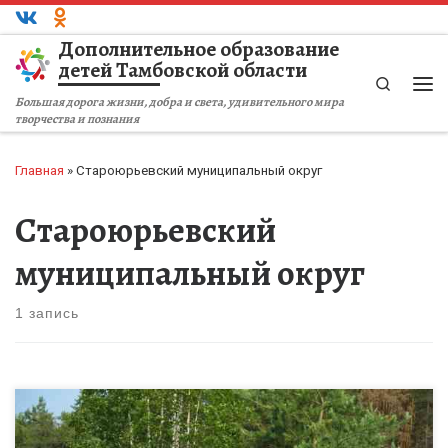
Перейти к содержимому
Дополнительное образование
детей Тамбовской области
Search
Ме
Большая дорога жизни, добра и света, удивительного мира
творчества и познания
Главная
»
Староюрьевский муниципальный округ
Староюрьевский
муниципальный округ
1 запись