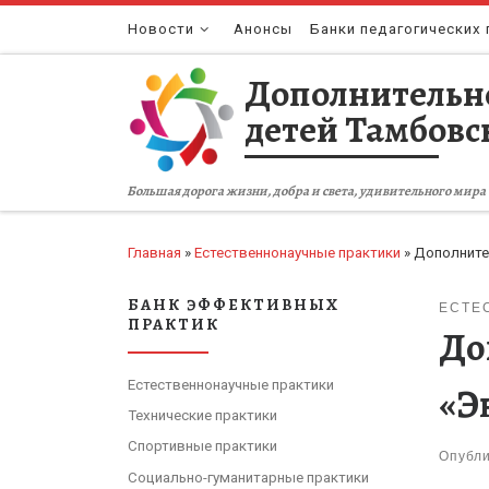
Перейти к содержимому
Новости
Анонсы
Банки педагогических 
Дополнительн
детей Тамбовс
Большая дорога жизни, добра и света, удивительного мира 
Главная
»
Естественнонаучные практики
»
Дополните
БАНК ЭФФЕКТИВНЫХ
ЕСТЕ
ПРАКТИК
До
Естественнонаучные практики
«Э
Технические практики
Спортивные практики
Опубл
Социально-гуманитарные практики