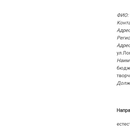
ФИО:
Конта
Адрес
Регио
Адре
ул.Ло
Наиме
бюдже
творч
Долж
Напра
естес