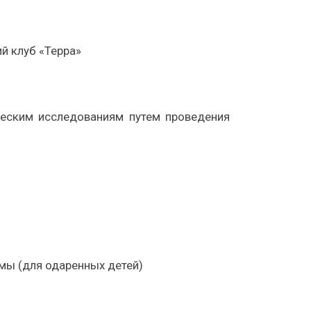
й клуб «
Терра
»
ческим исследованиям путем пр
о
ведения
ы (для одаренных детей)