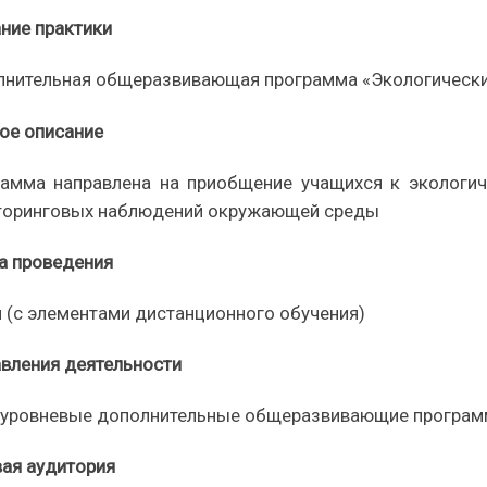
ние практики
лнительная
общеразвивающая
программа «Экологически
ое описание
рамма направлена на приобщение учащи
х
с
я к экологи
оринговых наблюдений окр
у
жающей среды
а проведения
я
(с элементами дистанционного обучения)
вления деятельности
уровневые дополнительные общеразвивающие программ
ая аудитория