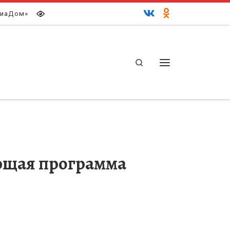
иаДом»
Search
Меню
ющая программа