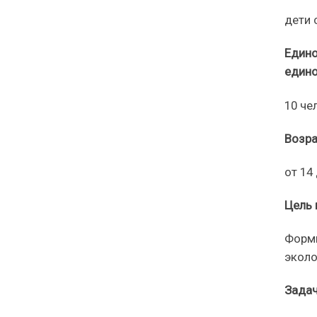
д
ети
Един
едино
10 че
Возра
от 14
Цель 
Ф
орм
эколо
Задач