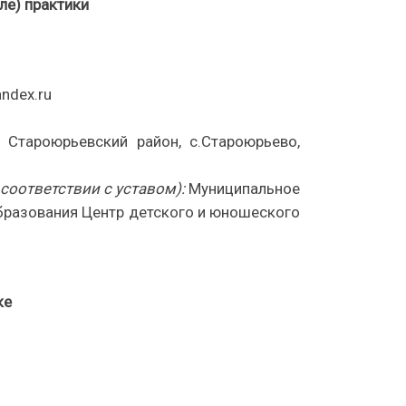
ле) практики
andex.ru
,
Староюрьевский
район, с
.С
тароюрьево,
соответствии с уставом):
М
униципальное
бразования
Центр детского и юношеского
ке