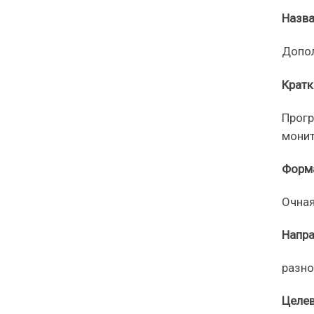
Назва
Допо
Кратк
Прог
монит
Форм
О
чн
а
Напра
разно
Целев