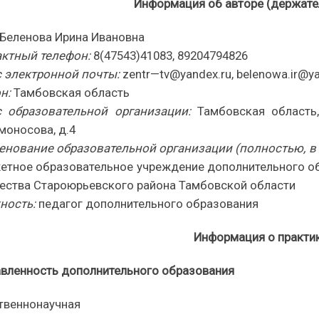
Информация об авторе (держате
Беленова Ирина Ивановна
ктный телефон:
8(47543)41083, 89204794826
 электронной почты:
zentr
—
tv
@yandex.ru,
belenowa
.
ir@y
н:
Тамбовская область
с образовательной организации:
Тамбовская область
моносова, д.4
нование образовательной организации (полностью, в 
тное образовательное учреждение дополнительного о
ества Староюрьевского района Тамбовской области
ность:
педагог дополнительного образования
Информация о практи
вленность дополнительного образования
твеннонаучная