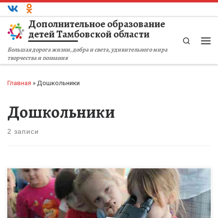
Перейти к содержимому
Дополнительное образование
детей Тамбовской области
Search
Ме
Большая дорога жизни, добра и света, удивительного мира
творчества и познания
Главная
»
Дошкольники
Дошкольники
2 записи