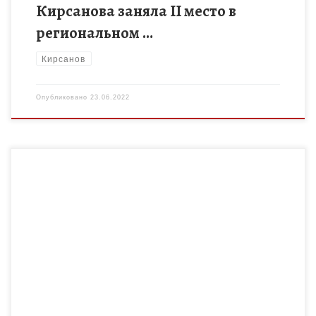
Кирсанова заняла II место в
региональном …
Кирсанов
Опубликовано
23.06.2022
18 июня прошел турнир по пляжному волейболу МБУ ДО
«ДЮСШ» г. Кирсанова, посвященный Дню молодежи —
«Король, королева пляжа». Местом проведения стала
пришкольная спортивная площадка […]