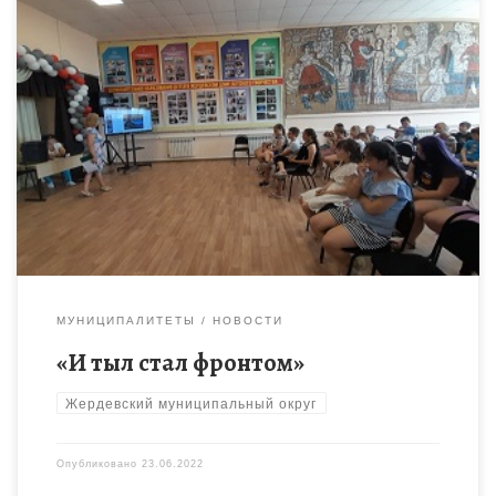
21 июня 2022 года в лагере дневного пребывания
«Звёздочка» была проведена литературная композиция «И
тыл стал фронтом». Дети познакомились с историей
предприятий и организаций города […]
МУНИЦИПАЛИТЕТЫ
НОВОСТИ
«И тыл стал фронтом»
Жердевский муниципальный округ
Опубликовано
23.06.2022