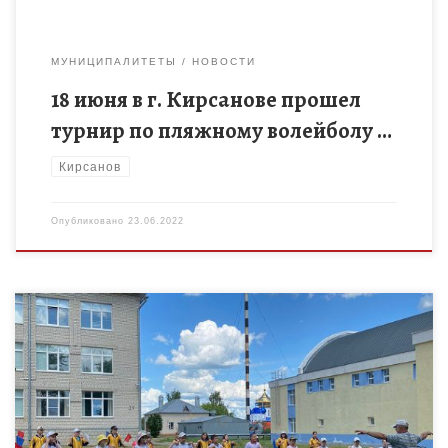
МУНИЦИПАЛИТЕТЫ
НОВОСТИ
18 июня в г. Кирсанове прошел
турнир по пляжному волейболу …
Кирсанов
Опубликовано
23.06.2022
17 июня тренером-преподавателем МБУ ДО «ДЮСШ» г.
Кирсанова — Видяпиным А.Е. на базе летнего пришкольного
лагеря МБОУ «СОШ №1» у/к №3 было проведено спортивно-