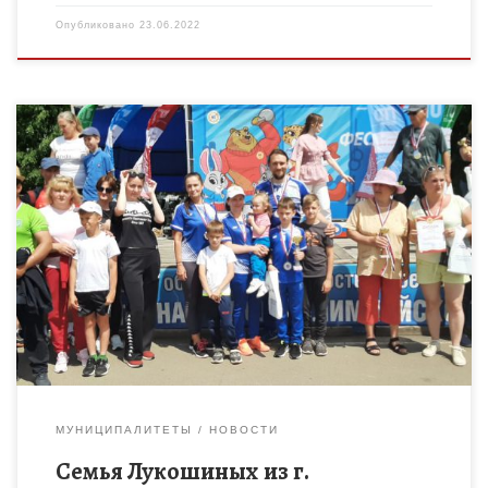
Опубликовано
23.06.2022
18 июня в г. Тамбове на спортивном объекте «Лыжный
стадион в «Парке Дружба» состоялся региональный этап
Фестиваля Всероссийского физкультурно-спортивного
комплекса «Готов к труду и обороне» […]
МУНИЦИПАЛИТЕТЫ
НОВОСТИ
Семья Лукошиных из г.