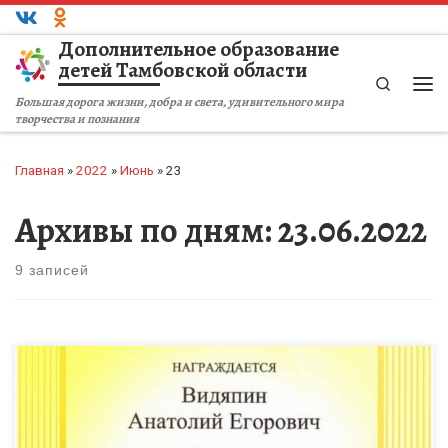
Перейти к содержимому
Дополнительное образование
детей Тамбовской области
Search
Ме
Большая дорога жизни, добра и света, удивительного мира
творчества и познания
Главная
»
2022
»
Июнь
»
23
Архивы по дням:
23.06.2022
9 записей
Стали известны итоги регионального этапа Всероссийского