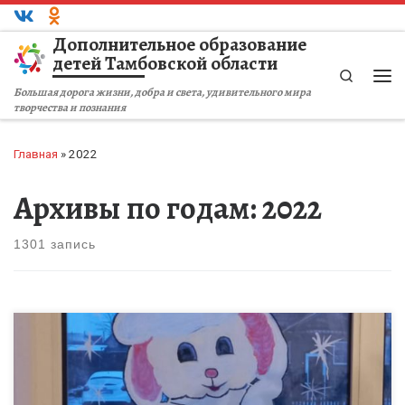
Перейти к содержимому
Дополнительное образование
детей Тамбовской области
Search
Ме
Большая дорога жизни, добра и света, удивительного мира
творчества и познания
Главная
»
2022
Архивы по годам:
2022
1301 запись