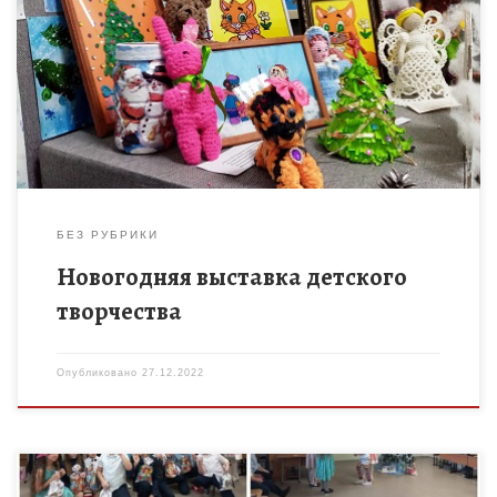
тематическую выставку обучающиеся творческих
объединений Центра детского творчества г.Мичуринска —
«Веселая палитра» (педагог Римарь М.И), «Творческая
мастерская (педагог Погорелова Е.Н.), «Валяние […]
БЕЗ РУБРИКИ
Новогодняя выставка детского
творчества
Опубликовано
27.12.2022