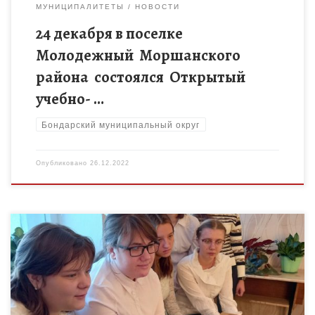
МУНИЦИПАЛИТЕТЫ
НОВОСТИ
24 декабря в поселке
Молодежный Моршанского
района состоялся Открытый
учебно- …
Бондарский муниципальный округ
Опубликовано
26.12.2022
Филиал МБОУ « Ржаксинская сош №1 им.Н.М.Фролова» в
с.Лукино . Обучающиеся 8-9 классов приняли активное