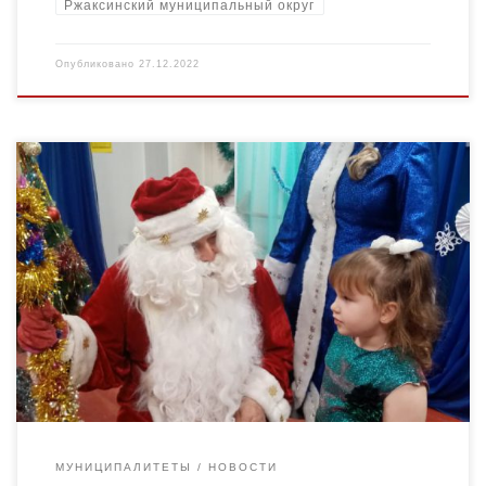
Ржаксинский муниципальный округ
Опубликовано
27.12.2022
25 декабря в актовом зале МБОУ ДО «Токаревкий РДДТ»
прошел новогодний утренник «Ну, погоди!» в гостях у ребят».
Заяц, который всегда убегает и волк, который […]
МУНИЦИПАЛИТЕТЫ
НОВОСТИ