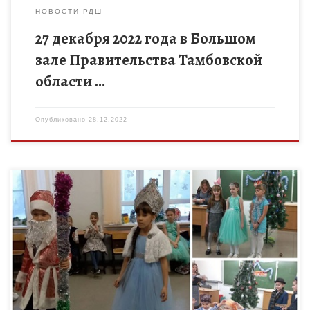
НОВОСТИ РДШ
27 декабря 2022 года в Большом
зале Правительства Тамбовской
области …
Опубликовано
28.12.2022
Новогодняя сказка пришла сегодня в д/о «Теремок» педагога
дополнительного образования Л.В.Плешаковой с
приключениями. Появление двух Гадостей чуть не сорвало
новогоднее представление , но благодаря Шерлоку […]