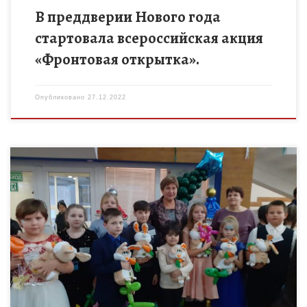
В преддверии Нового года
стартовала всероссийская акция
«Фронтовая открытка».
Опубликовано
27.12.2022
Обучающиеся Гавриловского района приняли участие в
праздничной новогодней программе. Организатором
праздника выступило региональное отделение
Общероссийский общественно благотворительный
фонд»Российский детский фонд». Заместитель председателя
ТРО «Российский детский […]