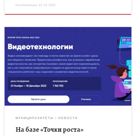
Опубликовано
23.12.2022
Филиал «МБОУ Ржаксинской сош №2 им.Г.А.Пономарёва» в
с.Каменка .На базе «Точки роста» обучающиеся 7-11 классов
приняли участие в региональном «Уроке цифры» на тему
«Видеотехнологии».
МУНИЦИПАЛИТЕТЫ
НОВОСТИ
На базе «Точки роста»