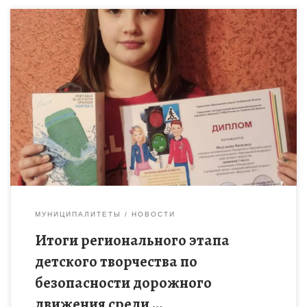
В возрастной категории » младший школьный возраст»
обучающаяся МБОУ ДО Бондарского Дома детского
творчества Федулеева Василиса заняла 1 место ( рук.
В.С.Федулеева). Старания Василисы были […]
МУНИЦИПАЛИТЕТЫ
НОВОСТИ
Итоги регионального этапа
детского творчества по
безопасности дорожного
движения среди …