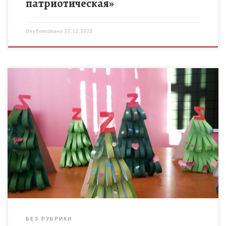
патриотическая»
Опубликовано
27.12.2022
Обучающиеся 1 и 2 классов филиала МБОУ «Ржаксинская СОШ
№1 имени Н.М. Фролова» в п. Чакино изготовили своими
руками новогодние открытки для военнослужащих, которые
находятся […]
БЕЗ РУБРИКИ