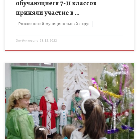
обучающиеся 7-11 классов
приняли участие в …
Ржаксинский муниципальный округ
Опубликовано
23.12.2022
22 декабря 2022 года в МБОУДО «Дом детского творчества»
Уметского района прошла игровая программа «С Новым
годом!». Сказочные персонажи: Леший, Кикимора, Снеговик,
Гном, Баба Яга, […]