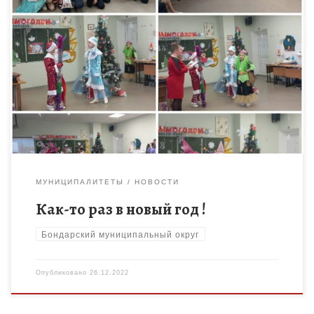
Еще ни один Новый год не обходился без сказочных
приключений. Вот и в театральном объединении «Волшебный
мир театра», созданном по новым местам проекта «Успех
каждого […]
МУНИЦИПАЛИТЕТЫ
НОВОСТИ
Как-то раз в новый год !
Бондарский муниципальный округ
Опубликовано
26.12.2022