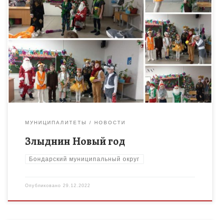
С вьюгой, ветром и морозом Зимний праздник к нам идет. И,
конечно, Дед Мороз нам Всем подарки принесет! Детское
объединение «Волшебный мир театра», созданное […]
МУНИЦИПАЛИТЕТЫ
НОВОСТИ
Злыднин Новый год
Бондарский муниципальный округ
Опубликовано
29.12.2022