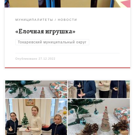
МУНИЦИПАЛИТЕТЫ
НОВОСТИ
«Елочная игрушка»
Токаревский муниципальный округ
Опубликовано
27.12.2022
Новый год самый сказочный, загадочный, и всеми любимый
праздник, которого с нетерпением ждут дети и взрослые. С
его приходом дома наполняются необычной сказочной
атмосферой. Ежегодно […]