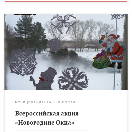
Филиал МБОУ «Ржаксинская СОШ №1 им.Героя Советского
союза Н.М.Фролова» в с.Лукино. Учащиеся нашей школы
приняли активное участие во Всероссийской акции
«Новогодние Окна»
МУНИЦИПАЛИТЕТЫ
НОВОСТИ
Всероссийская акция
«Новогодние Окна»