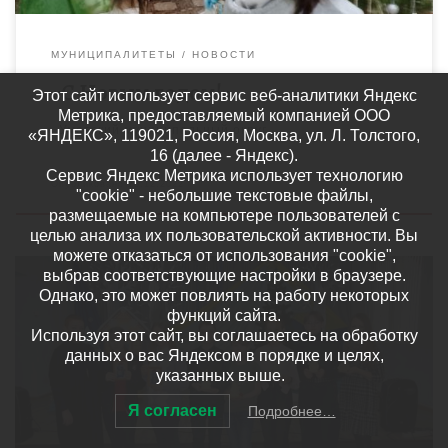
МУНИЦИПАЛИТЕТЫ
НОВОСТИ
«С Новым годом!»
Этот сайт использует сервис веб-аналитики Яндекс
Метрика, предоставляемый компанией ООО
Уметский муниципальный округ
«ЯНДЕКС», 119021, Россия, Москва, ул. Л. Толстого,
16 (далее - Яндекс).
Сервис Яндекс Метрика использует технологию
Опубликовано
23.12.2022
"cookie" - небольшие текстовые файлы,
размещаемые на компьютере пользователей с
целью анализа их пользовательской активности. Вы
можете отказаться от использования "cookie",
выбрав соответствующие настройки в браузере.
Однако, это может повлиять на работу некоторых
функций сайта.
Используя этот сайт, вы соглашаетесь на обработку
22 декабря в Доме детского творчества состоялось
данных о вас Яндексом в порядке и целях,
очередное занятие в региональной школе проектно-
указанных выше.
исследовательских технологий в сфере краеведения
«Наследники традиций». Ребята познакомились с методикой
Я согласен
Подробнее…
проведения экскурсии […]