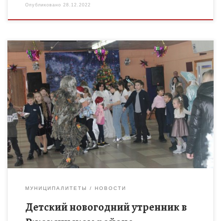
Опубликовано
28.12.2022
23 декабря в Ржаксинском районе впервые прошла Ёлка
Главы района «Ёлкины подарки», организатором которой
выступил Дом детского творчества совместно с МБУК
«Центр досуговой деятельности». Глава […]
МУНИЦИПАЛИТЕТЫ
НОВОСТИ
Детский новогодний утренник в