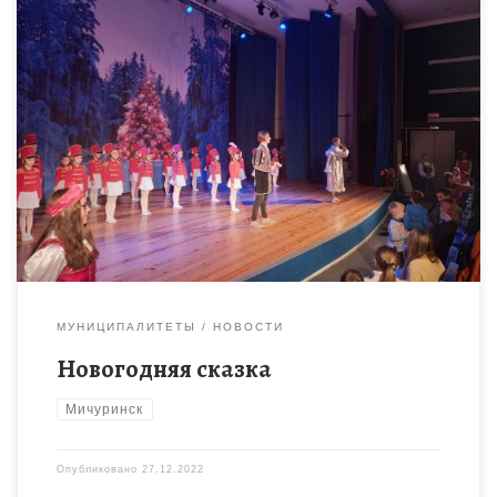
25 декабря в Городском доме молодежи «Космос» («Центр
детского творчества» г.Мичуринск) для детей, обучающихся в
объединениях «Центра детского творчества», состоялось
театрализованное новогоднее представление, в котором […]
МУНИЦИПАЛИТЕТЫ
НОВОСТИ
Новогодняя сказка
Мичуринск
Опубликовано
27.12.2022