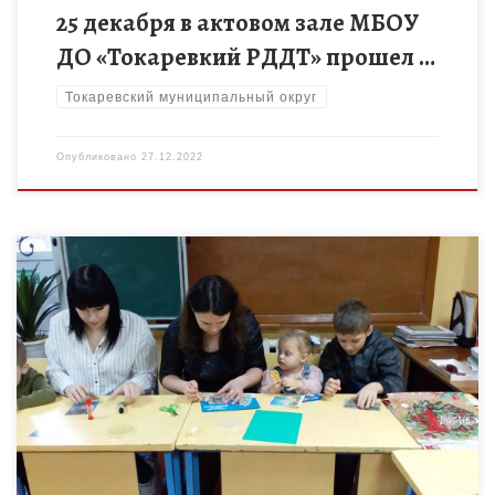
25 декабря в актовом зале МБОУ
ДО «Токаревкий РДДТ» прошел …
Токаревский муниципальный округ
Опубликовано
27.12.2022
В преддверии новогоднего праздника методист
Токаревского Дома детского творчества Сашина Н.Н.
провела с обучающимися и их родителями мастер – класс
«Елочная игрушка», которую изготовили из […]