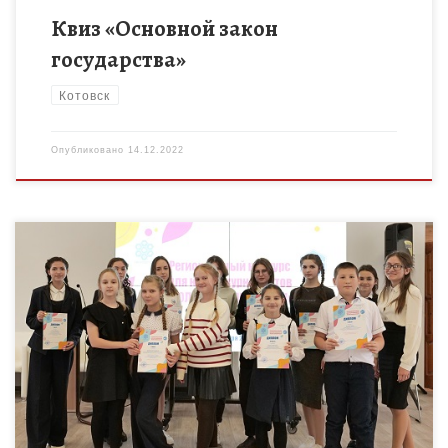
Квиз «Основной закон
государства»
Котовск
Опубликовано
14.12.2022
Финал регионального конкурса для юных журналистов «Волна
коммуникации» состоялся сегодня на базе ТОГБОУ ДО «Центр
развития творчества детей и юношества». Конкурс
проводился в несколько этапов […]