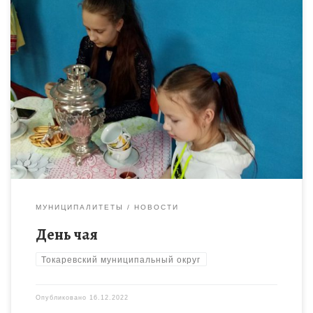
15 декабря традиционно отмечается День чая. В рамках
мероприятия «Традиции русского чаепития» обучающиеся
Токаревского Дома детского творчества познакомились с
правилами заваривания чайного напитка, историей
возникновения […]
МУНИЦИПАЛИТЕТЫ
НОВОСТИ
День чая
Токаревский муниципальный округ
Опубликовано
16.12.2022