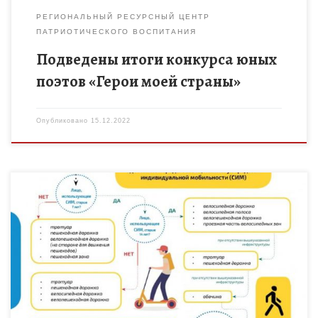
РЕГИОНАЛЬНЫЙ РЕСУРСНЫЙ ЦЕНТР
ПАТРИОТИЧЕСКОГО ВОСПИТАНИЯ
Подведены итоги конкурса юных
поэтов «Герои моей страны»
Опубликовано
15.12.2022
В целях организации работы по профилактике детского
дорожно-транспортного травматизма, а также обучению
детей безопасному поведению при управлении СИМ
(электросамокатами, сегвеями, моноколесами) призываем
соблюдать правила и […]