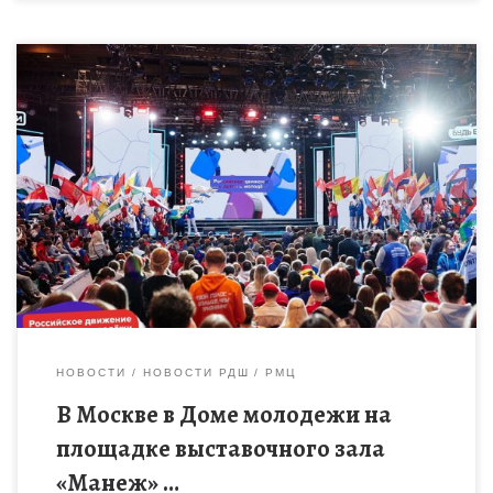
Делегация Тамбовской области представляет регион
на I Съезде Российского движения детей и молодёжи. Закон о
создании детского […]
НОВОСТИ
НОВОСТИ РДШ
РМЦ
В Москве в Доме молодежи на
площадке выставочного зала
«Манеж» …