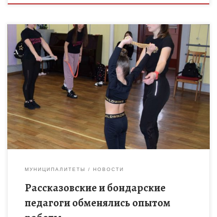
15 декабря в Доме детского творчества города Рассказово
собрались более пятидесяти педагогов на зональный
семинар-практикум «Эффективные педагогические практики
в работе объединений дополнительного образования. Из
опыта […]
МУНИЦИПАЛИТЕТЫ
НОВОСТИ
Рассказовские и бондарские
педагоги обменялись опытом