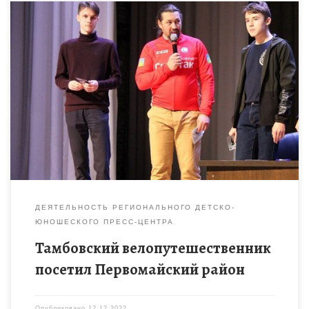
Велосипедист-кругосветчик из Тамбова Александр Осипов
посетил Первомайский район. Свою поездку по городам и
районам региона путешественник посвятил 85-летию
Тамбовской области. В Первомайском у негосостоялась
встреча […]
ДЕЯТЕЛЬНОСТЬ РЕГИОНАЛЬНОГО ДЕТСКО-
ЮНОШЕСКОГО ПРЕСС-ЦЕНТРА
Тамбовский велопутешественник
посетил Первомайский район
Опубликовано
12.12.2022