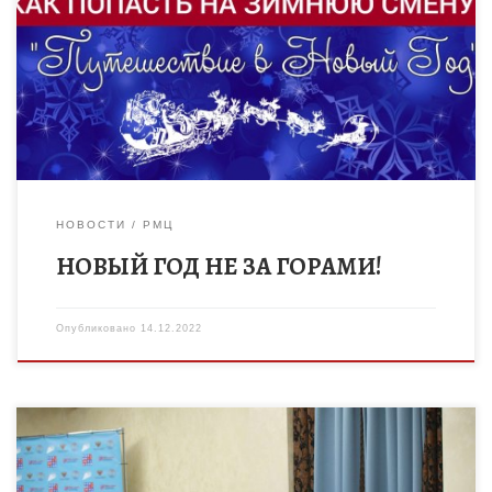
Спортивно-оздоровительный лагерь «Тамбовский Артек»
представляет вашему вниманию новогоднюю смену
«Путешествие в Новый Год». Эта смена по-новогоднему
обещает быть […]
НОВОСТИ
РМЦ
НОВЫЙ ГОД НЕ ЗА ГОРАМИ!
Опубликовано
14.12.2022