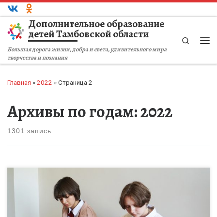
Перейти к содержимому
Дополнительное образование
детей Тамбовской области
Search
Ме
Большая дорога жизни, добра и света, удивительного мира
творчества и познания
Главная
»
2022
»
Страница 2
Архивы по годам:
2022
1301 запись
Вокально-инструментальный ансамбль получил свое развитие