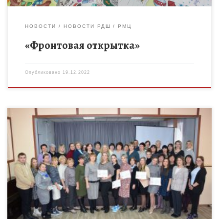
НОВОСТИ
НОВОСТИ РДШ
РМЦ
«Фронтовая открытка»
Опубликовано
19.12.2022
15 декабря педагогический коллектив МБОУ ДО Бондарского
Дома детского творчества принял участие в работе
зонального семинара-практикума «Эффективные
педагогические практики в работе объединений
дополнительного образования. Из […]