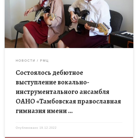
в 2022-2023 учебном году, благодаря реализации мероприятия
«Создание новых мест дополнительного образования детей в
учреждениях различных типов для реализации
дополнительных […]
НОВОСТИ
РМЦ
Состоялось дебютное
выступление вокально-
инструментального ансамбля
ОАНО «Тамбовская православная
гимназия имени …
Опубликовано
19.12.2022