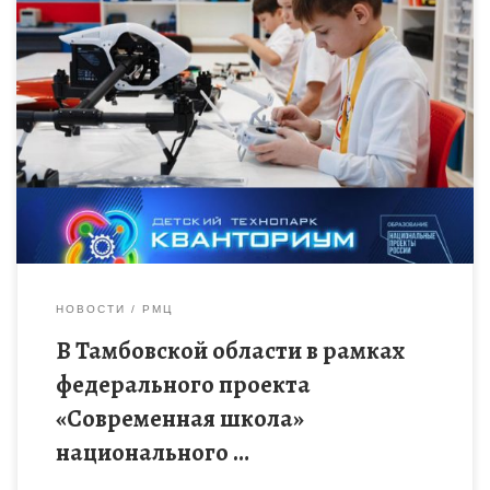
В 2023 году в Тамбовской области благодаря федеральному
проекту «Современная школа» нацпроекта «Образование»
откроется уже третий детский технопарк «Кванториум» на
базе общеобразовательной организации (Школьный
Кванториум). […]
НОВОСТИ
РМЦ
В Тамбовской области в рамках
федерального проекта
«Современная школа»
национального …