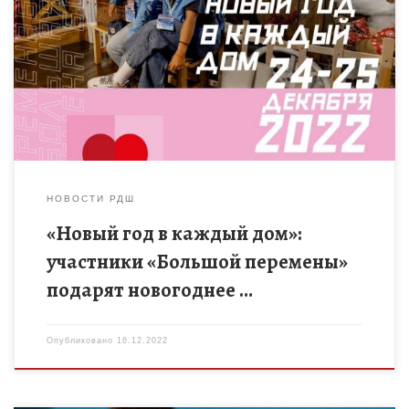
С 19 декабря 2022 года в сообществе Всероссийского
конкурса «Большая перемена» – проекта Федерального
агентства по делам молодёжи (Росмолодёжь) – пройдет
традиционная акция «Добрая суббота». […]
НОВОСТИ РДШ
«Новый год в каждый дом»:
участники «Большой перемены»
подарят новогоднее …
Опубликовано
16.12.2022