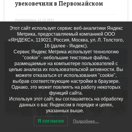
увековечили в Первомайском
Опубликовано
12.12.2022
Этот сайт использует сервис веб-аналитики Яндекс
Метрика, предоставляемый компанией ООО
«ЯНДЕКС», 119021, Россия, Москва, ул. Л. Толстого,
16 (далее - Яндекс).
Сервис Яндекс Метрика использует технологию
"cookie" - небольшие текстовые файлы,
размещаемые на компьютере пользователей с
целью анализа их пользовательской активности. Вы
Концерт с символичным названием «Своих не бросаем»
можете отказаться от использования "cookie",
состоялся в Центральном доме культуры. Девять месяцев в
выбрав соответствующие настройки в браузере.
едином душевном порыве мы поддерживаем Президента
Однако, это может повлиять на работу некоторых
Российской Федерации Владимира Владимировича […]
функций сайта.
Используя этот сайт, вы соглашаетесь на обработку
данных о вас Яндексом в порядке и целях,
указанных выше.
Я согласен
Подробнее…
ДЕЯТЕЛЬНОСТЬ РЕГИОНАЛЬНОГО ДЕТСКО-