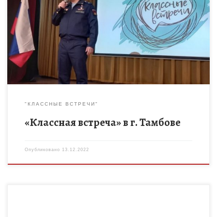
В школе №22 г. Тамбова состоялась классная встреча с
Героем России Дмитрием Викторовичем Елистратовым. Она
была приурочена ко Дню Героев Отечества, который
отмечается в нашей […]
"КЛАССНЫЕ ВСТРЕЧИ"
«Классная встреча» в г. Тамбове
Опубликовано
13.12.2022