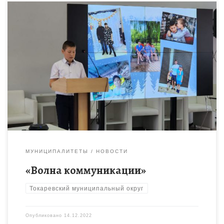
Обучающиеся Токаревского РДДТ Яковлев Иван и
Хворостинина Евгения приняли участие в региональном
конкурсе юных журналистов «Волна коммуникации». Конкурс
проходил в несколько этапов. На окончательном этапе […]
МУНИЦИПАЛИТЕТЫ
НОВОСТИ
«Волна коммуникации»
Токаревский муниципальный округ
Опубликовано
14.12.2022