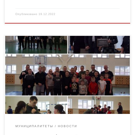
Опубликовано
19.12.2022
17 декабря у ребят из объединения «Смешанные боевые
единоборства ММА» педагога дополнительного образования
А.И. Ермакова , которое открыто в рамках федерального
проекта «Успех каждого ребенка» […]
МУНИЦИПАЛИТЕТЫ
НОВОСТИ