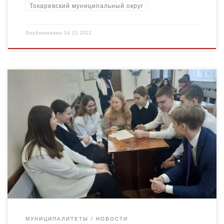
Токаревский муниципальный округ
Опубликовано
14.12.2022
Конституционные права и свободы человека и гражданина —
неотъемлемые наиболее важные права и свободы,
принадлежащие ему от рождения (в надлежащих случаях в
силу его гражданства), […]
МУНИЦИПАЛИТЕТЫ
НОВОСТИ