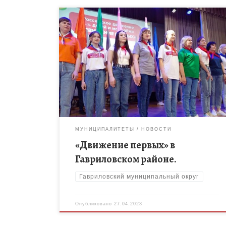
26.04.2023 г. в Гавриловском районе состоялось
торжественное открытие первичного отделения
Российского движения детей и молодежи
«Движение первых». В открытии отделения принял
участие председатель регионального отделения […
МУНИЦИПАЛИТЕТЫ
НОВОСТИ
«Движение первых» в
Гавриловском районе.
Гавриловский муниципальный округ
Опубликовано
27.04.2023