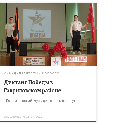
27 апреля 2023 года в Гавриловском районе
прошел «Диктант Победы» — исторический
диктант на тему событий Великой Отечественной
войны 1941-1945 гг. Любой участник, желающий
написать […]
МУНИЦИПАЛИТЕТЫ
НОВОСТИ
Диктант Победы в
Гавриловском районе.
Гавриловский муниципальный округ
Опубликовано
28.04.2023