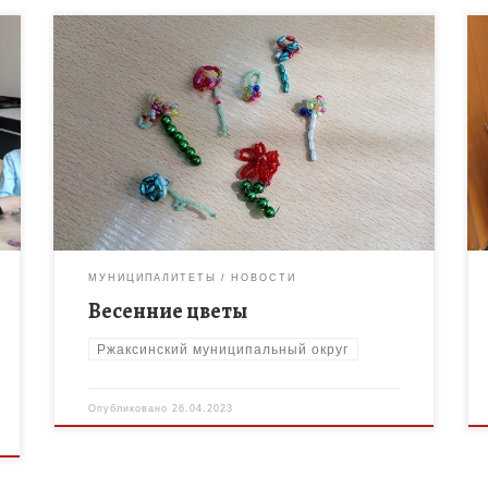
19 апреля в объединении дополнительного
образования «Бусинка» МБОУ «Ржаксинская СОШ
№2 имени Г.А. Пономарёва» прошло занятие на
тему: «Весенние цветы». Цель: Развитие творческих
способностей, воспитание […]
МУНИЦИПАЛИТЕТЫ
НОВОСТИ
Весенние цветы
Ржаксинский муниципальный округ
Опубликовано
26.04.2023