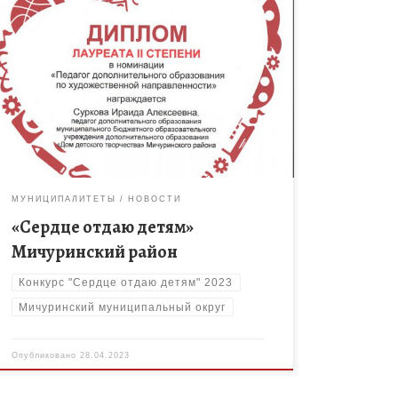
Подведены итоги регионального этапа
Всероссийского конкурса профессионального
мастерства работников сферы дополнительного
образования «Сердце отдаю детям». В номинации
«Педагог дополнительного образования по
художественной направленности» дополнительное
образования […]
МУНИЦИПАЛИТЕТЫ
НОВОСТИ
«Сердце отдаю детям»
Мичуринский район
Конкурс "Сердце отдаю детям" 2023
Мичуринский муниципальный округ
Опубликовано
28.04.2023