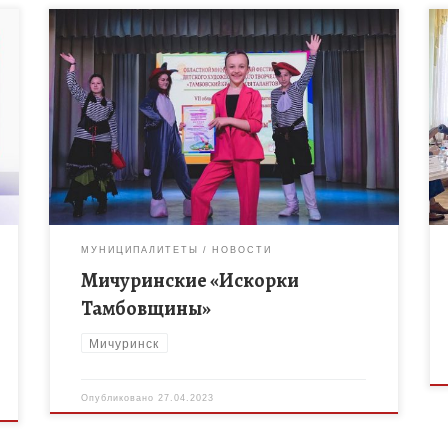
21 апреля 2023 года в ТОГБОУ ДО «Центр развития
творчества детей и юношества» состоялся Финал
VII областного конкурса одарённых детей систем
дошкольного и дополнительного образования […]
МУНИЦИПАЛИТЕТЫ
НОВОСТИ
Мичуринские «Искорки
Тамбовщины»
Мичуринск
Опубликовано
27.04.2023