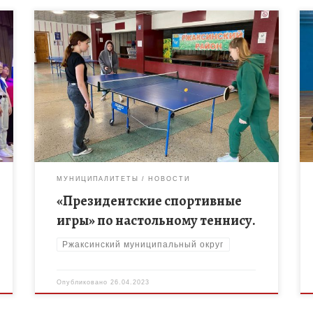
Учащиеся объединения дополнительного
образования «Настольный теннис» МБОУ
«Ржаксинская СОШ №2 им. Г.А. Пономарёва»
приняли активное участие в муниципальном этапе
Всероссийских спортивных игр школьников
]
«Президентские спортивные […]
МУНИЦИПАЛИТЕТЫ
НОВОСТИ
«Президентские спортивные
игры» по настольному теннису.
Ржаксинский муниципальный округ
Опубликовано
26.04.2023