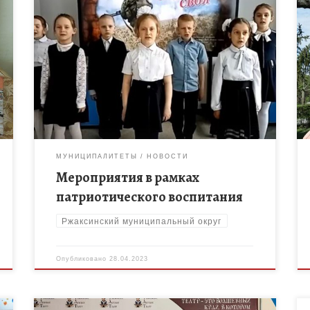
Патриотическое воспитание было и остается
главным направлением в воспитании наших детей
наравне с духовно-нравственным воспитанием. В
течение года проходит много самых разных
мероприятий этой направленности […]
МУНИЦИПАЛИТЕТЫ
НОВОСТИ
Мероприятия в рамках
патриотического воспитания
Ржаксинский муниципальный округ
Опубликовано
28.04.2023