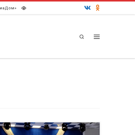
иаДом»
Search
Меню