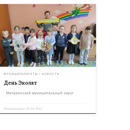
25 апреля отмечается Всероссийский «День
Эколят». Сегодня в школе раннего развития
«Золотой ключик» МБОУ ДО «Дом детского
творчества» состоялось тематическое
мероприятие, посвящённое этому дню. В […]
МУНИЦИПАЛИТЕТЫ
НОВОСТИ
День Эколят
Мичуринский муниципальный округ
Опубликовано
26.04.2023