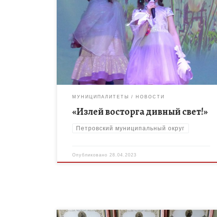
Муниципальный пасхальный фестиваль
«Пасхальный свет» состоялся в Петровском
районе сегодня, 28 апреля. Фестиваль проводится
ежегодно. Он призван создать атмосферу
духовного единства, сформировать у
подрастающего поколения […]
МУНИЦИПАЛИТЕТЫ
НОВОСТИ
«Излей восторга дивный свет!»
Петровский муниципальный округ
Опубликовано
28.04.2023