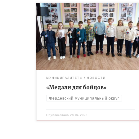
27 апреля 2023 года учащиеся МБОУ ДО
Жердевского ДДТ под руководством педагога
дополнительного образования Рогачевой
Надежды Владимировны изготовили медали для
бойцов СВО. Медали наших ребят […]
МУНИЦИПАЛИТЕТЫ
НОВОСТИ
«Медали для бойцов»
Жердевский муниципальный округ
Опубликовано
28.04.2023