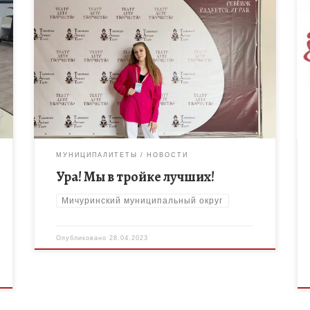
Подведены итоги региональной олимпиады
обучающихся в системе дополнительного
образования «Их имена история хранит», которая
состоялась 25 апреля в г. Тамбове. Журавлева
Алина, учащаяся творческого объединения […]
МУНИЦИПАЛИТЕТЫ
НОВОСТИ
Ура! Мы в тройке лучших!
Мичуринский муниципальный округ
Опубликовано
28.04.2023