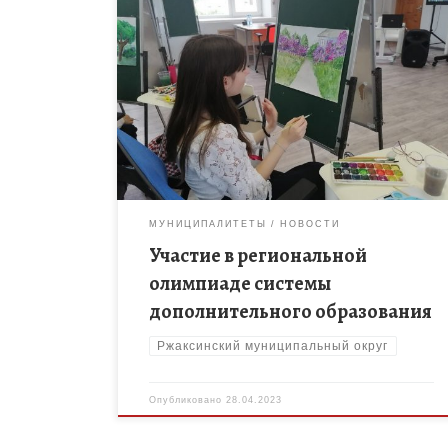
25 апреля текущего года на базе Центра развития
детей и юношества г. Тамбова в целях выявления и
развития творческих способностей, поддержки
талантливых детей состоялся региональный […]
МУНИЦИПАЛИТЕТЫ
НОВОСТИ
Участие в региональной
олимпиаде системы
дополнительного образования
Ржаксинский муниципальный округ
Опубликовано
28.04.2023