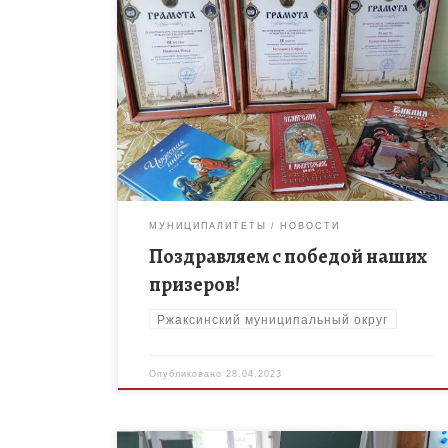
Обучающиеся образовательных организаций
нашего района – активны участники всех
конкурсов регионального уровня. В январе –
феврале текущего года прошел епархиальный
конкурс детского творчества «Рождество в […]
МУНИЦИПАЛИТЕТЫ
НОВОСТИ
Поздравляем с победой наших
призеров!
Ржаксинский муниципальный округ
Опубликовано
28.04.2023