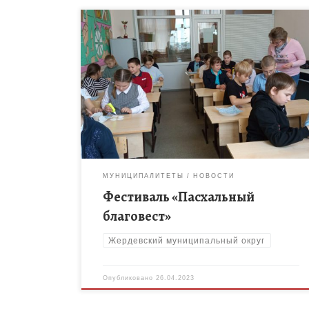
26 апреля 2023г. для учащихся объединения
«Интеллект» МБОУ ДО Жердевского ДДТ в рамках
фестиваля «Пасхальный благовест» было
проведено мероприятие «Светлый день,
счастливый день Воскресения Христова», […]
МУНИЦИПАЛИТЕТЫ
НОВОСТИ
Фестиваль «Пасхальный
благовест»
Жердевский муниципальный округ
Опубликовано
26.04.2023