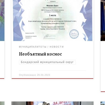
Продолжается Всероссийский конкурс творческих
работ для детей и взрослых «Необъятный космос»,
посвященный Дню космонавтики в России,
организованный Сетевым изданием
«Образовательно- просветительский портал
«Город будущего». Но […]
МУНИЦИПАЛИТЕТЫ
НОВОСТИ
Необъятный космос
Бондарский муниципальный округ
Опубликовано
28.04.2023