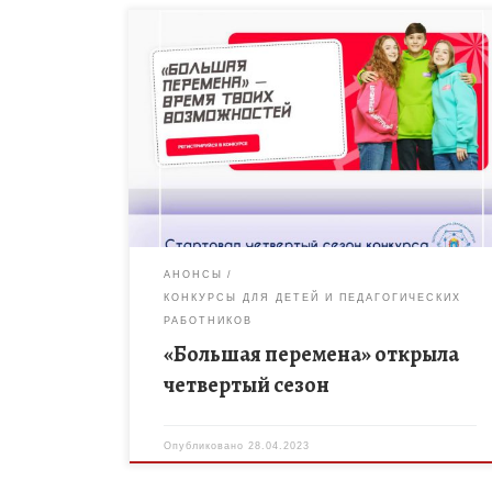
Всероссийский конкурс «Большая перемена»,
реализуемый в рамках федерального проекта
«Патриотическое воспитание граждан Российской
Федерации» национального проекта
«Образование», является флагманским проектом
Российского движения детей и молодежи […]
АНОНСЫ
КОНКУРСЫ ДЛЯ ДЕТЕЙ И ПЕДАГОГИЧЕСКИХ
РАБОТНИКОВ
«Большая перемена» открыла
четвертый сезон
Опубликовано
28.04.2023