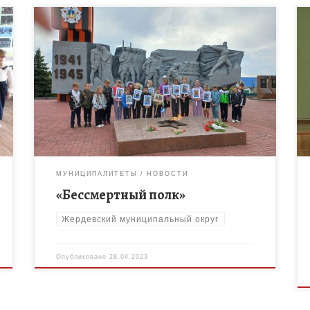
27 апреля 2023 года для учащихся МБОУ ДО
Жердевского ДДТ было проведено мероприятие
«Патриотическая акция «Бессмертный полк»: «От
истоков до современности». В ходе мероприятия
дети […]
МУНИЦИПАЛИТЕТЫ
НОВОСТИ
«Бессмертный полк»
Жердевский муниципальный округ
Опубликовано
28.04.2023