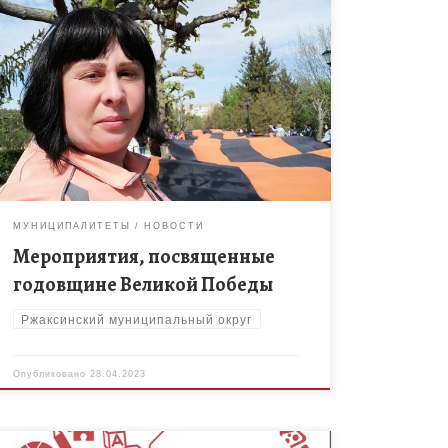
Сегодня, 28 апреля текущего года, дан старт
мероприятиям, посвящённым Победе в Великой
Отечественной войне: в парке Победы города
Тамбова состоялся флешмоб, посвященный
Годовщине Победы. Участники […]
МУНИЦИПАЛИТЕТЫ
НОВОСТИ
Мероприятия, посвященные
годовщине Великой Победы
Ржаксинский муниципальный округ
Опубликовано
28.04.2023