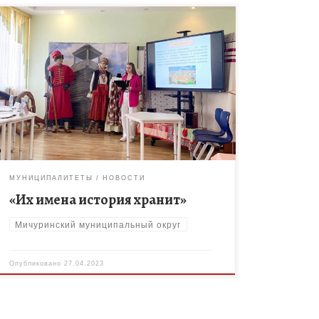
25 апреля в региональном центре талантливых
детей «Космос» состоялась региональная
олимпиада обучающихся в системе
дополнительного образования «Их имена история
хранит». Мичуринский район на олимпиаде
представляла […]
МУНИЦИПАЛИТЕТЫ
НОВОСТИ
«Их имена история хранит»
Мичуринский муниципальный округ
Опубликовано
27.04.2023