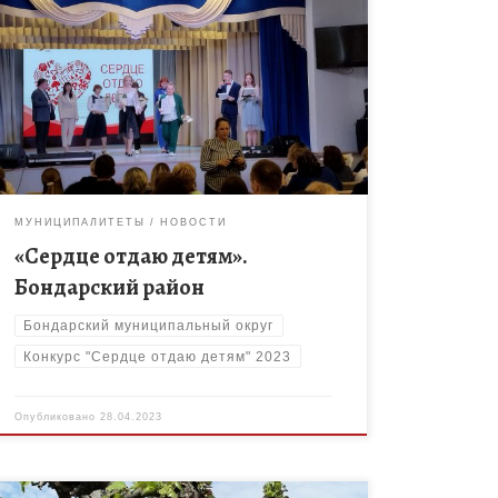
Педагог дополнительного образования Дома
детского творчества Любовь Плешакова​ стала​
финалистом м регионального этапа
Всероссийского конкурса профессионального
мастерства работников сферы дополнительного
образования «Сердце отдаю детям».​ Финальные
[…]
МУНИЦИПАЛИТЕТЫ
НОВОСТИ
«Сердце отдаю детям».
Бондарский район
Бондарский муниципальный округ
Конкурс "Сердце отдаю детям" 2023
Опубликовано
28.04.2023