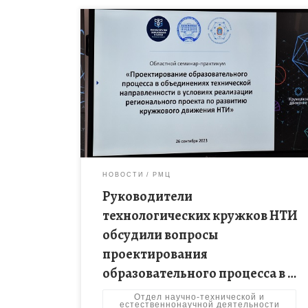
Областной семинар-практикум «Проектирование
образовательного процесса в объединениях
технической направленности в условиях
реализации регионального проекта по развитию
кружкового движения НТИ» состоялся 26 сентября
2023 года на […]
НОВОСТИ
РМЦ
Руководители
технологических кружков НТИ
обсудили вопросы
проектирования
образовательного процесса в …
Отдел научно-технической и
естественнонаучной деятельности