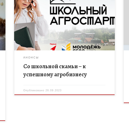
Российский союз сельской молодёжи дал старт
новому образовательному проекту «Школьный
агростартап», который направлен на
популяризацию фермерства через выявление и
поддержку талантливой молодёжи, а также на […]
АНОНСЫ
Со школьной скамьи – к
успешному агробизнесу
Опубликовано
26.09.2023