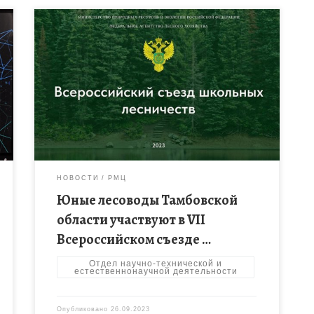
Всероссийский съезд школьных лесничеств
проходит с 25 по 29 сентября 2023 года на базе
оздоровительного комплекса «Левково»
Московской области. Съезд направлен на
развитие движения школьных […]
НОВОСТИ
РМЦ
Юные лесоводы Тамбовской
области участвуют в VII
Всероссийском съезде …
Отдел научно-технической и
естественнонаучной деятельности
Опубликовано
26.09.2023