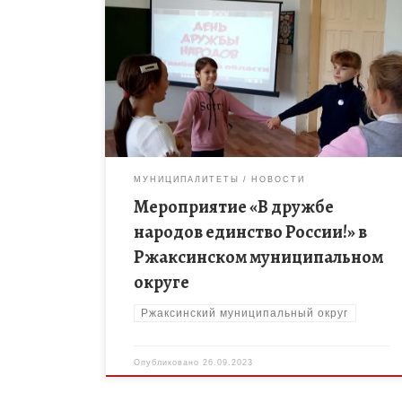
25 сентября руководителем ШСП Власовой М.С.
для учащихся 1-4 классов было проведено
мероприятие «В дружбе народов единство
России!» Цель мероприятия: Формирование и
развитие чувства патриотизма, […]
МУНИЦИПАЛИТЕТЫ
НОВОСТИ
Мероприятие «В дружбе
народов единство России!» в
Ржаксинском муниципальном
округе
Ржаксинский муниципальный округ
Опубликовано
26.09.2023