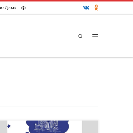
иаДом»
Search
Меню