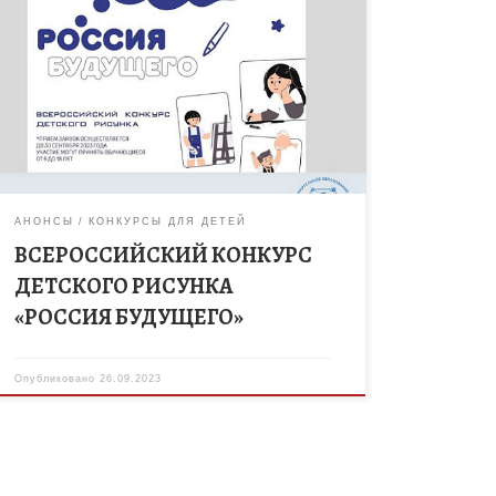
Приглашаем принять участие в конкурсе детского
рисунка «РОССИЯ БУДУЩЕГО» Цель Конкурса:
воспитание патриотизма, гражданской позиции,
развитие художественно-творческого мышления и
эстетического вкуса детей и молодежи.
Участниками […]
АНОНСЫ
КОНКУРСЫ ДЛЯ ДЕТЕЙ
ВСЕРОССИЙСКИЙ КОНКУРС
ДЕТСКОГО РИСУНКА
«РОССИЯ БУДУЩЕГО»
Опубликовано
26.09.2023