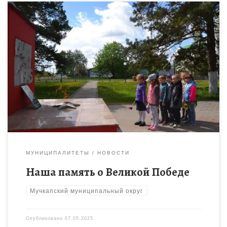
В преддверии 80-летия Великой Победы в Доме детского
творчества проходят мероприятия, посвященные этой
значимой дате. В учреждении оформлена выставка детских
рисунков «Победа глазами детей». Юные […]
МУНИЦИПАЛИТЕТЫ
НОВОСТИ
Наша память о Великой Победе
Мучкапский муниципальный округ
Опубликовано
07.05.2025