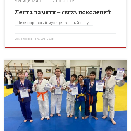
МУНИЦИПАЛИТЕТЫ
НОВОСТИ
Лента памяти – связь поколений
Никифоровский муниципальный округ
Опубликовано
07.05.2025
6 мая в СТЦ Тамбов состоялось открытое первенство ТОГАУ
ДО «СШОР №2» Центр Единоборств имени Е.Т. Артюхина по
дзюдо среди юношей и девочек 2013-2014 годов […]