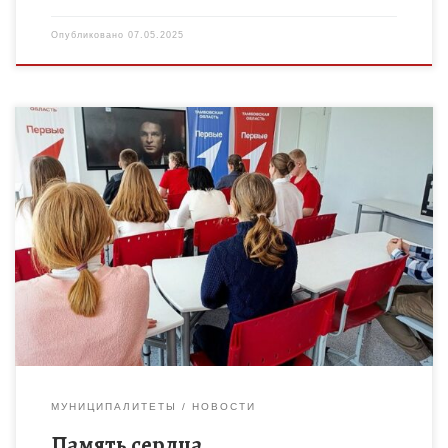
Опубликовано
07.05.2025
В преддверии 80-летия Великой Победы состоялось
торжественное мероприятие «Память сердца». В преддверии
80-летия Великой Победы в 1-м Пересыпкинском филиале
базовой школы Гавриловского округа ученики посмотрели […]
МУНИЦИПАЛИТЕТЫ
НОВОСТИ
Память сердца