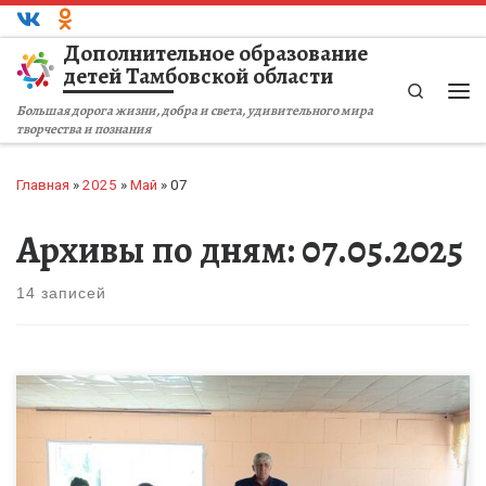
Перейти к содержимому
Дополнительное образование
детей Тамбовской области
Search
Ме
Большая дорога жизни, добра и света, удивительного мира
творчества и познания
Главная
»
2025
»
Май
»
07
Архивы по дням:
07.05.2025
14 записей