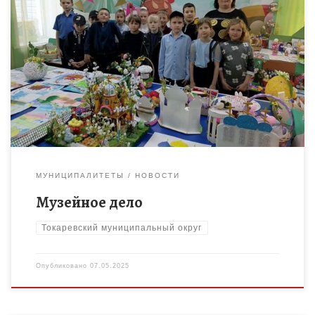
Программа «Музейное дело» Токаревского ДДТ
предполагает организацию деятельности учащихся от
простого собирательства предметов и событий, к
самостоятельному исследовательскому поиску и, наконец, к
овладению элементарными навыками […]
МУНИЦИПАЛИТЕТЫ
НОВОСТИ
Музейное дело
Токаревский муниципальный округ
Опубликовано
07.05.2025