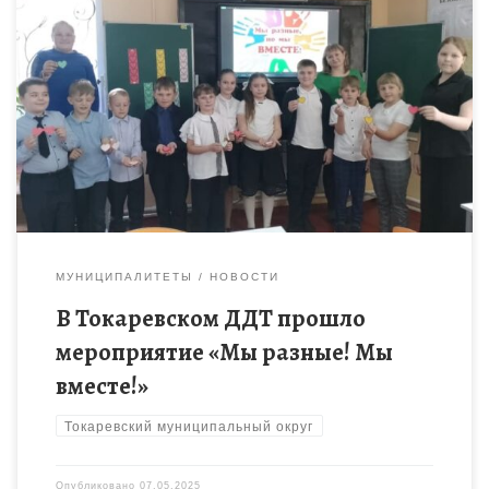
Толерантность – это уважение, правильное понимание
богатого многообразия культур нашего мира, форм
проявления человеческой индивидуальности. Проявлять
толерантность – это значит признавать то, что люди
различаются […]
МУНИЦИПАЛИТЕТЫ
НОВОСТИ
В Токаревском ДДТ прошло
мероприятие «Мы разные! Мы
вместе!»
Токаревский муниципальный округ
Опубликовано
07.05.2025