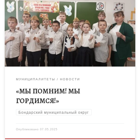
В д/о «Волшебный мир театра» педагога дополнительного
образования Л.Плешаковой к празднованию 80-летия
Победы в Великой Отечественной войне подготовлена
литературная композиция «Мы помним! Мы гордимся!» в […]
МУНИЦИПАЛИТЕТЫ
НОВОСТИ
«МЫ ПОМНИМ! МЫ
ГОРДИМСЯ!»
Бондарский муниципальный округ
Опубликовано
07.05.2025