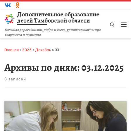
Перейти к содержимому
Дополнительное образование
детей Тамбовской области
Search
Ме
Большая дорога жизни, добра и света, удивительного мира
творчества и познания
Главная
»
2025
»
Декабрь
»
03
Архивы по дням:
03.12.2025
6 записей
Творческое объединение «С иголочки» осуществляет свою