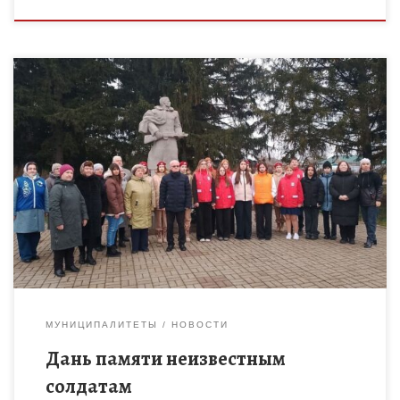
У памятника неизвестному солдату возле Избердеевской
средней школы Петровского МО сегодня, 3 декабря,
состоялся митинг, приуроченный ко Дню Неизвестного
Солдата и посвящённый 80-й годовщине Победы […]
МУНИЦИПАЛИТЕТЫ
НОВОСТИ
Дань памяти неизвестным
солдатам