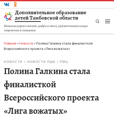
Перейти к содержимому
Дополнительное образование
детей Тамбовской области
Search
Ме
Большая дорога жизни, добра и света, удивительного мира
творчества и познания
Главная
»
Новости
»
Полина Галкина стала финалисткой
Всероссийского проекта «Лига вожатых»
НОВОСТИ
НОВОСТИ РДШ
РМЦ
Полина Галкина стала
финалисткой
Всероссийского проекта
«Лига вожатых»