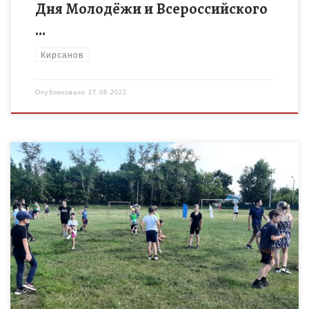
Дня Молодёжи и Всероссийского
…
Кирсанов
Опубликовано
27.06.2022
25 июня на стадионе г. Кирсанова состоялся городской
легкоатлетический кросс, посвященный Дню молодежи. В
данном мероприятии приняли участие 34 спортсмена (14
девочек и 19 мальчиков). […]