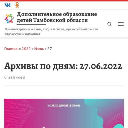
Перейти к содержимому
Дополнительное образование
детей Тамбовской области
Search
Ме
Большая дорога жизни, добра и света, удивительного мира
творчества и познания
Главная
»
2022
»
Июнь
»
27
Архивы по дням:
27.06.2022
6 записей
Всероссийский проект «Лига вожатых» реализуется в рамках