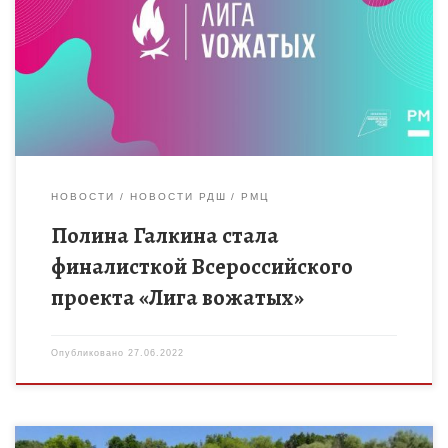
федерального проекта «Развитие системы поддержки
молодежи» национального проекта «Образование». Целью
проекта является подготовка вожатых, организаторов
детского досуга, а […]
НОВОСТИ
НОВОСТИ РДШ
РМЦ
Полина Галкина стала
финалисткой Всероссийского
проекта «Лига вожатых»
Опубликовано
27.06.2022