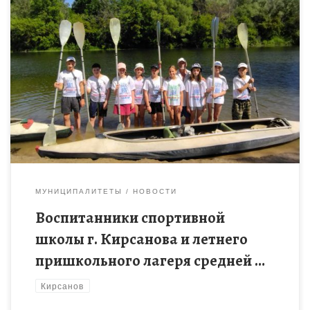
26 июня учащиеся спортивной школы г. Кирсанова и
воспитанники летнего пришкольного лагеря средней школы
№1 г. совершили сплав на байдарках по реке Ворона,
посвященный Дню Молодёжи и […]
МУНИЦИПАЛИТЕТЫ
НОВОСТИ
Воспитанники спортивной
школы г. Кирсанова и летнего
пришкольного лагеря средней …
Кирсанов