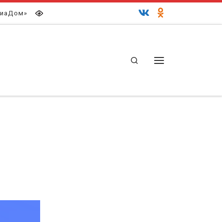
иаДом»
Search
Меню