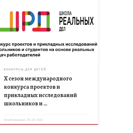
Приглашаем школьников 7-11 классов и студентов
колледжей и вузов принять участие в X сезоне
международного конкурса проектов и прикладных
исследований школьников и студентов на основе
[…]
КОНКУРСЫ ДЛЯ ДЕТЕЙ
X сезон международного
конкурса проектов и
прикладных исследований
школьников и …
Опубликовано
25.10.2021