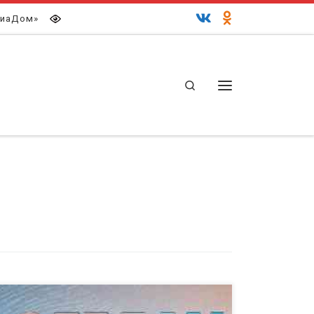
иаДом»
Search
Меню