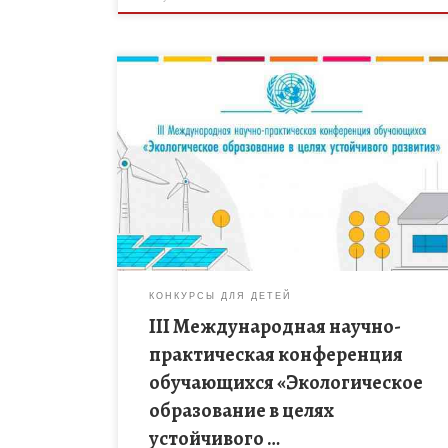
ФГБОУ ДО ФЦДО 27 октября 2021 г. в онлайн-
формате проводит III Международную научно-
практическую конференцию обучающихся
«Экологическое образование в целях устойчивого
развития». Конференция призвана привлечь
внимание […]
КОНКУРСЫ ДЛЯ ДЕТЕЙ
III Международная научно-
практическая конференция
обучающихся «Экологическое
образование в целях
устойчивого …