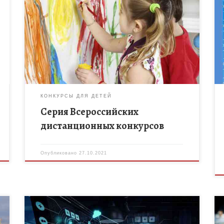
Спешите принять участие во Всероссийских
дистанционных конкурсах, которые проводятся с
целью организации внеурочной деятельности.
Принять участие могут все желающие. Актуальные
конкурсы: 1 «Мои любимые животные» […]
КОНКУРСЫ ДЛЯ ДЕТЕЙ
Серия Всероссийских
дистанционных конкурсов
Опубликовано
27.10.2021
Приглашаем принять участие во Всероссийском