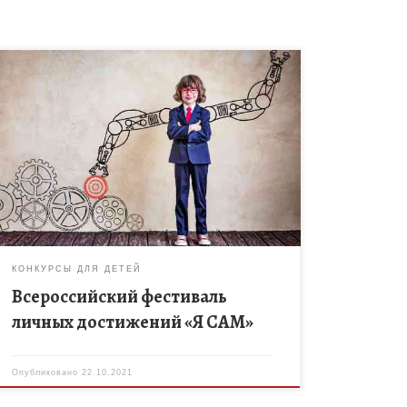
До 6го декабря спешите подать заявку на участие
во Всероссийском фестивале личных достижений
«Я САМ». К участию в фестивале приглашаются
учащиеся средних общеобразовательных
учреждений, средне […]
КОНКУРСЫ ДЛЯ ДЕТЕЙ
Всероссийский фестиваль
личных достижений «Я САМ»
Опубликовано
22.10.2021