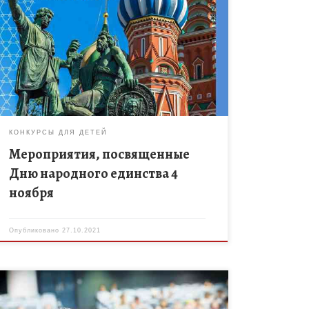
Ежегодно на территории Тамбовской области
проводятся мероприятия, приуроченные к Дню
народного единства, который празднуется 4
ноября. В связи со сложной эпидемиологической
обстановкой, сложившейся в регионе, […]
КОНКУРСЫ ДЛЯ ДЕТЕЙ
Мероприятия, посвященные
Дню народного единства 4
ноября
Опубликовано
27.10.2021
Спешите принять участие во Всероссийской