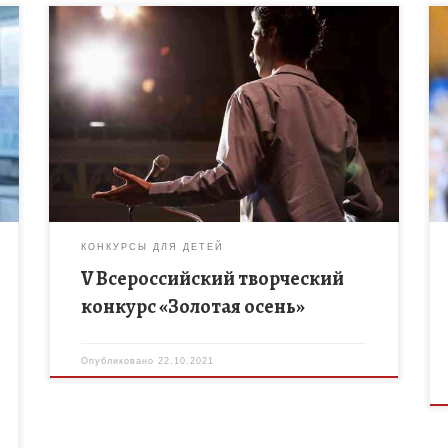
Приглашаем принять участие в V Всероссийском
творческом конкурсе «Золотая осень», цель
которого развитие интеллектуального творчества,
творческой активности, активизация внеклассной
и внешкольной работы, предоставление
участникам возможности […]
КОНКУРСЫ ДЛЯ ДЕТЕЙ
V Всероссийский творческий
конкурс «Золотая осень»
Опубликовано
22.10.2021