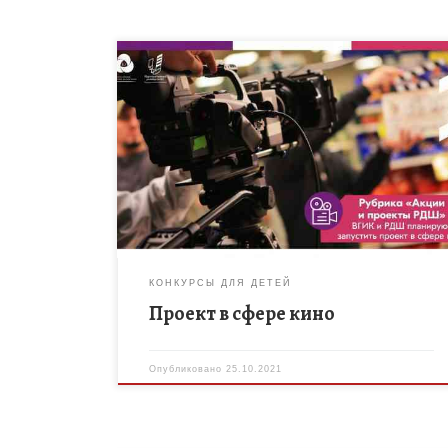
Российское движение школьников совместно с
Всероссийским государственным университетом
кинематографии имени С. А. Герасимова планирует
запустить проект в сфере кино. Помогите нам
сделать этот проект лучше […]
КОНКУРСЫ ДЛЯ ДЕТЕЙ
Проект в сфере кино
Опубликовано
25.10.2021