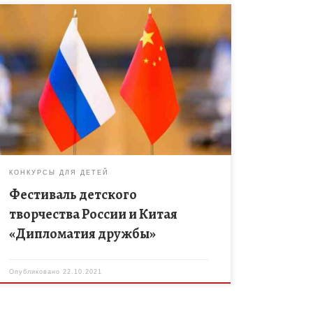
Спешите принять участие в Фестивале детского
творчества России и Китая «Дипломатия дружбы».
Целями и задачами фестиваля являются:
выявление и поддержка молодых талантов для
дальнейшей работы […]
КОНКУРСЫ ДЛЯ ДЕТЕЙ
Фестиваль детского
творчества России и Китая
«Дипломатия дружбы»
Опубликовано
22.10.2021