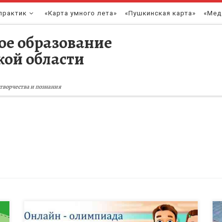
практик
«Карта умного лета»
«Пушкинская карта»
«Мед
ое образование
кой области
творчества и познания