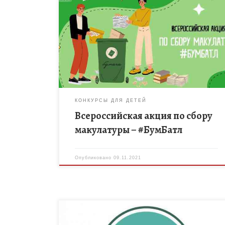
Спешите принять участие во Всероссийской акции
по сбору макулатуры – #БумБатл. Цель проведени
#БумБатл – максимальное вовлечение населения в
активности по сбору макулатуры для переработки,
[…]
КОНКУРСЫ ДЛЯ ДЕТЕЙ
Всероссийская акция по сбору
макулатуры – #БумБатл
Опубликовано
09.11.2021