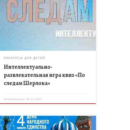
Не упустите возможность принять участие в
Интеллектуально-развлекательном квизе «По
следам Шерлока». Основной целью игры является
повышение правовой культуры и содействие в
правовом воспитании молодежи, развитие […]
КОНКУРСЫ ДЛЯ ДЕТЕЙ
Интеллектуально-
развлекательная игра квиз «По
следам Шерлока»
Опубликовано
29.10.2021