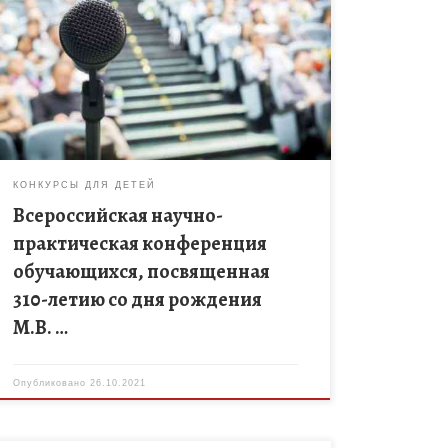
научно-практической конференции обучающихся,
посвященной 310-летию со дня рождения М.В.
Ломоносова «Познаём. Исследуем. Проектируем»,
цель которой содействие развитию научно-
исследовательской и проектной […]
КОНКУРСЫ ДЛЯ ДЕТЕЙ
Всероссийская научно-
практическая конференция
обучающихся, посвященная
310-летию со дня рождения
М.В. …
Опубликовано
26.10.2021