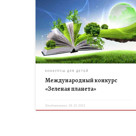
Спешите принять участие в Международном
конкурсе «Зеленая планета, приуроченном ко Дню
образования Международного союза охраны
природы и природных ресурсов. Основные цели
конкурса: — привлечения внимания […]
КОНКУРСЫ ДЛЯ ДЕТЕЙ
Международный конкурс
«Зеленая планета»
Опубликовано
26.10.2021