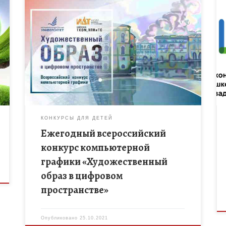
Спешите принять участие в ежегодном
всероссийском конкурсе компьютерной графики
«Художественный образ в цифровом
пространстве». Конкурс проводится для учащихся
14–22 лет по трем номинациям: — «Цифровая […]
КОНКУРСЫ ДЛЯ ДЕТЕЙ
Ежегодный всероссийский
конкурс компьютерной
графики «Художественный
образ в цифровом
пространстве»
Опубликовано
25.10.2021