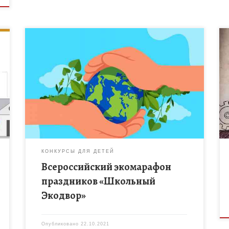
Приглашаем к участию во Всероссийском
экомарафоне праздников «Школьный Экодвор»,
первый этап которого пройдет с 13-го по 30
октября 2021 года. В рамках марафона учителям и
[…]
КОНКУРСЫ ДЛЯ ДЕТЕЙ
Всероссийский экомарафон
праздников «Школьный
Экодвор»
Опубликовано
22.10.2021