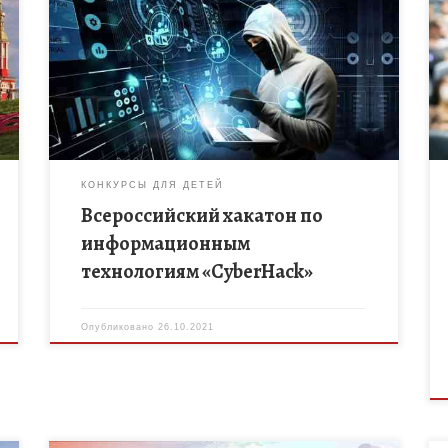
хакатоне по информационным технологиям
«CyberHack», цель которого – популяризация
информационных технологий, создание условий
для появления новых идей в конкретной
предметной […]
КОНКУРСЫ ДЛЯ ДЕТЕЙ
Всероссийский хакатон по
информационным
технологиям «CyberHack»
Опубликовано
26.10.2021