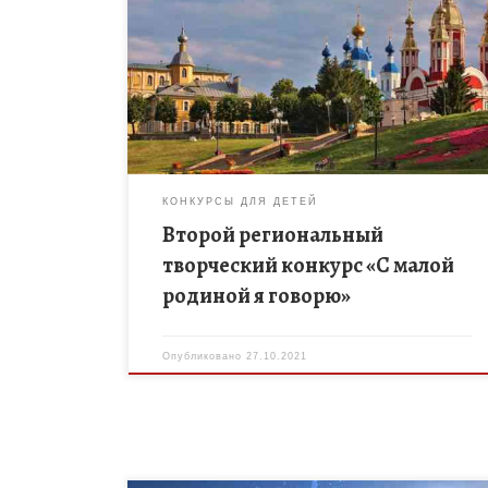
Спешите принять участие во Втором региональном
творческом конкурсе «С малой родиной я
говорю», целью которого является популяризация
литературного творчества о Тамбовском крае и
привлечение внимания […]
КОНКУРСЫ ДЛЯ ДЕТЕЙ
Второй региональный
творческий конкурс «С малой
родиной я говорю»
Опубликовано
27.10.2021