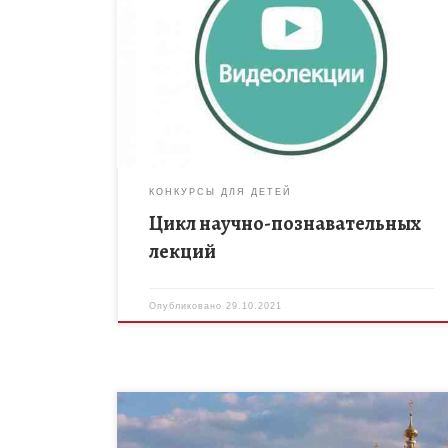
ФГБОУ ВО Мичуринский ГАУ в рамках
регионального Фестиваля науки NAUKA 0+
подготовил цикл научно-познавательных лекций о
новых технологиях в современном обществе.
График размещения и тематику […]
КОНКУРСЫ ДЛЯ ДЕТЕЙ
Цикл научно-познавательных
лекций
Опубликовано
29.10.2021