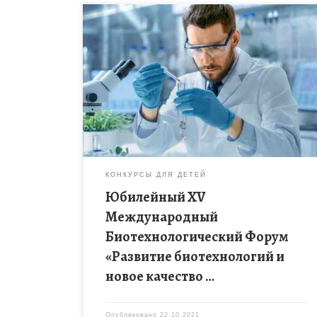
В период с 15 по 17 ноября 2021 года в
Московском государственном университете
пищевых производств, в рамках проведения
Российского Года науки и технологий, состоится
Юбилейный […]
КОНКУРСЫ ДЛЯ ДЕТЕЙ
Юбилейный ХV
Международный
Биотехнологический Форум
«Развитие биотехнологий и
новое качество …
Опубликовано
22.10.2021