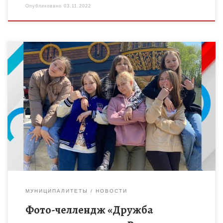
Опубликовано
03.11.2022
Советником директора по воспитанию и взаимодействию с
детскими общественными объединениями МБОУ
СОСНОВСКОЙ СОШ N2 Жилинской Т.В. в преддверии
празднования Дня народного единства был организован
фото-челлендж […]
МУНИЦИПАЛИТЕТЫ
НОВОСТИ
Фото-челлендж «Дружба