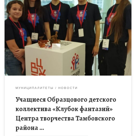
Учащиеся Образцового детского коллектива «Клубок
фантазий» Центра творчества Тамбовского района Руслан
Матвеев, Ксения Орешникова и Алина Соколова стали
Победителями Всероссийского Большого фестиваля
детского и юношеского […]
МУНИЦИПАЛИТЕТЫ
НОВОСТИ
Учащиеся Образцового детского
коллектива «Клубок фантазий»
Центра творчества Тамбовского
района …