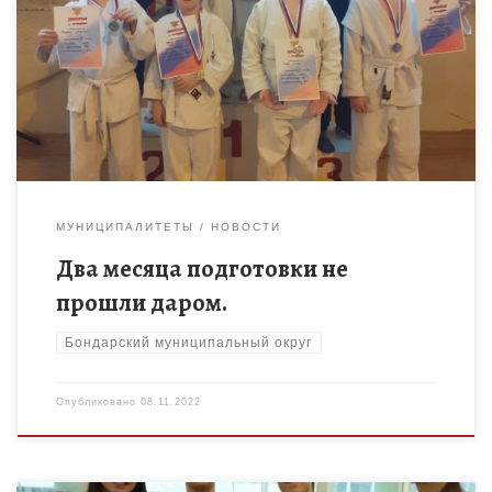
6 ноября в городе Тамбове состоялся Открытый ковер по
рукопашному бою среди мальчиков и девочек 8-9, 10-11 лет,
на котором соревновались команды из Липецка, Моршанска,
[…]
МУНИЦИПАЛИТЕТЫ
НОВОСТИ
Два месяца подготовки не
прошли даром.
Бондарский муниципальный округ
Опубликовано
08.11.2022