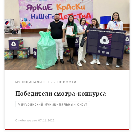
Детская организация «Радуга» Мичуринского района стала
Победителем областного смотра-конкурса детских
организаций по итогам реализации программы деятельности
«Движение вперёд» 2021-2022 учебного года. 5 ноября, в день
[…]
МУНИЦИПАЛИТЕТЫ
НОВОСТИ
Победители смотра-конкурса
Мичуринский муниципальный округ
Опубликовано
07.11.2022