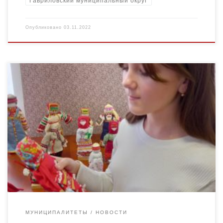
Гавриловский муниципальный округ
Опубликовано
03.11.2022
1 ноября 2022 года на базе МБУ ДО «Центр детского
творчества» города Кирсанова состоялось вводное занятие
Региональной сетевой школы проектно-исследовательских
технологий в сфере краеведения «Наследники […]
МУНИЦИПАЛИТЕТЫ
НОВОСТИ