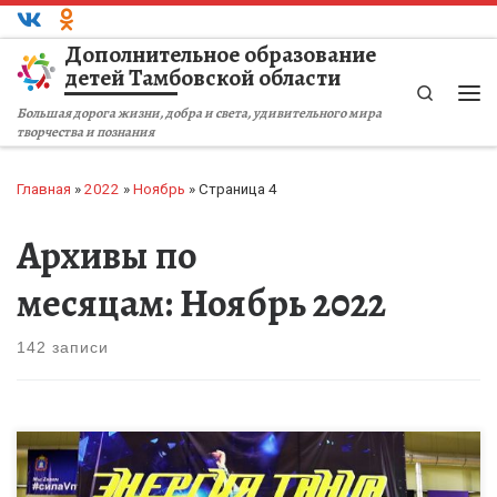
Перейти к содержимому
Дополнительное образование
детей Тамбовской области
Search
Ме
Большая дорога жизни, добра и света, удивительного мира
творчества и познания
Главная
»
2022
»
Ноябрь
»
Страница 4
Архивы по
месяцам:
Ноябрь 2022
142 записи