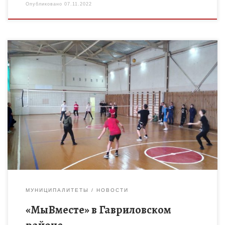
Опубликовано
07.11.2022
В День народного единства обучающиеся Гавриловского
района провели акцию « МыВместе». Ребята участвовали в
конкурсе рисунков, проведен матч по волейболу, посетили
музей. Наша страна имеет […]
МУНИЦИПАЛИТЕТЫ
НОВОСТИ
«МыВместе» в Гавриловском