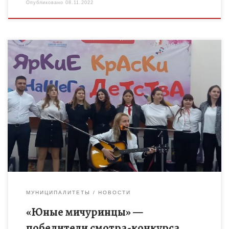
Опубликовано
08.11.2022
5 ноября 2022 года на базе «Парк – отель «Амакс» г.Тамбов
состоялось праздничное мероприятие «Здесь начинается
будущее», посвященное 31-ой годовщине со дня образования
Союза детских […]
МУНИЦИПАЛИТЕТЫ
НОВОСТИ
«Юные мичуринцы» —
победители смотра-конкурса