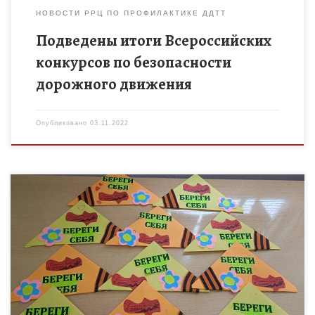
НОВОСТИ РРЦ ПО ПРОФИЛАКТИКЕ ДДТТ
Подведены итоги Всероссийских
конкурсов по безопасности
дорожного движения
Опубликовано
03.11.2022
Филиал МБОУ «Ржаксинской сош №2 им.Г.А.Пономарёва»в
с.Каменка.Воспитанники из группы дошкольного
образования приняли участие в акции «Открытка солдату».