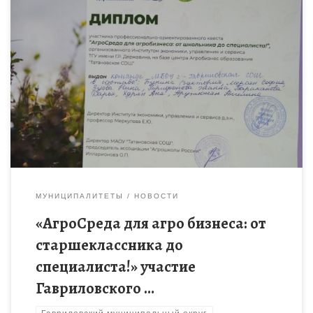
Обучающиеся Гавриловского района приняли участие в
профессиональном ориентированном мероприятии
«АгроСреда для агро бизнеса: от старшеклассника до
специалиста!» на базе Татановской СОШ. Они участвовали в
Финансовом […]
МУНИЦИПАЛИТЕТЫ
НОВОСТИ
«АгроСреда для агро бизнеса: от
старшеклассника до
специалиста!» участие
Гавриловского …