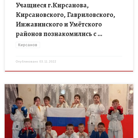
Учащиеся г.Кирсанова,
Кирсановского, Гавриловского,
Инжавинского и Умётского
районов познакомились с …
Кирсанов
Опубликовано
03.11.2022
«И было тогда такое лютое время Божия гнева, что люди не
чаяли впредь спасения себе; чуть не вся земля Русская
опустела; и прозвали старики наши […]