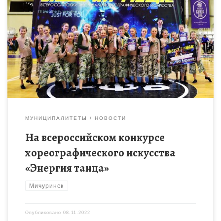
В этом году исполняется 40 лет с момента основания
народного коллектива ансамбля эстрадного танца «Орион»
центра детского творчества г.Мичуринска. Всё новые и новые
победы приносит […]
МУНИЦИПАЛИТЕТЫ
НОВОСТИ
На всероссийском конкурсе
хореографического искусства
«Энергия танца»
Мичуринск
Опубликовано
08.11.2022