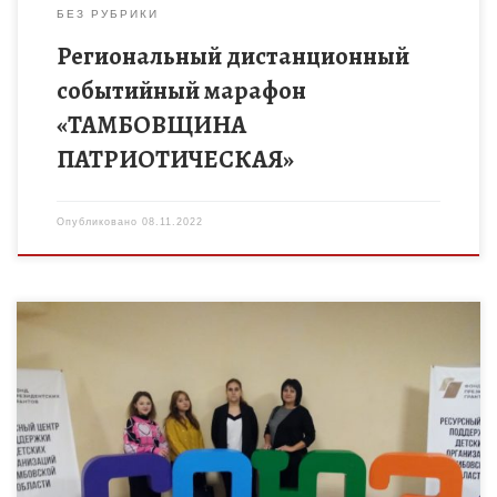
БЕЗ РУБРИКИ
Региональный дистанционный
событийный марафон
«ТАМБОВЩИНА
ПАТРИОТИЧЕСКАЯ»
Опубликовано
08.11.2022
5 ноября 2022 года на базе «Парк – отель «Амакс» г.Тамбов
состоялось праздничное мероприятие «Здесь начинается
будущее», посвященное 31-ой годовщине со дня образования
Союза детских […]