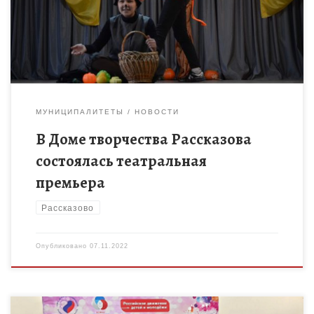
спектакль «Как тигр свои полоски искал», который
подготовили талантливые артисты из объединения […]
МУНИЦИПАЛИТЕТЫ
НОВОСТИ
В Доме творчества Рассказова
состоялась театральная
премьера
Рассказово
Опубликовано
07.11.2022