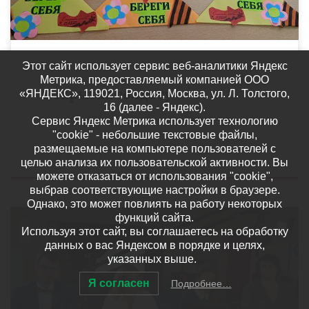
Этот сайт использует сервис веб-аналитики Яндекс
МУНИЦИПАЛИТЕТЫ
НОВОСТИ
Метрика, предоставляемый компанией ООО
«Открытка солдату»
«ЯНДЕКС», 119021, Россия, Москва, ул. Л. Толстого,
16 (далее - Яндекс).
Ржаксинский муниципальный округ
Сервис Яндекс Метрика использует технологию
"cookie" - небольшие текстовые файлы,
размещаемые на компьютере пользователей с
Опубликовано
03.11.2022
целью анализа их пользовательской активности. Вы
можете отказаться от использования "cookie",
выбрав соответствующие настройки в браузере.
Однако, это может повлиять на работу некоторых
функций сайта.
Используя этот сайт, вы соглашаетесь на обработку
данных о вас Яндексом в порядке и целях,
указанных выше.
Состоялся вебинар, посвященный вопросам реализации
Я согласен
Подробнее…
мероприятий Регионального медиапроекта «СМИ БУДУЩЕГО:
Теория. Действие. Практика» в 2022 – 2023 учебном году. Были