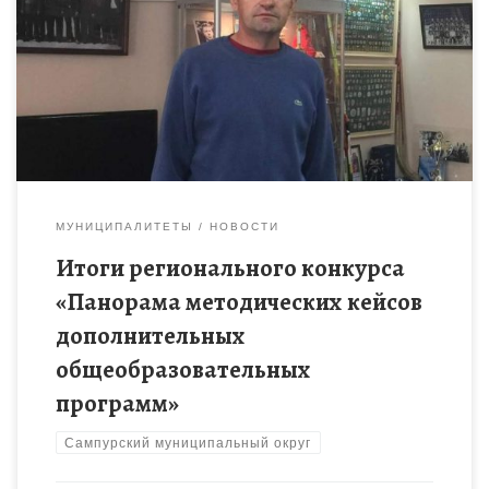
методических кейсов дополнительных общеобразовательных
программ». В номинации «Методический кейс краткосрочной
дополнительной общеобразовательной общеразвивающей
программы» призовое третье место у тренера-
преподавателя МБОУДО […]
МУНИЦИПАЛИТЕТЫ
НОВОСТИ
Итоги регионального конкурса
«Панорама методических кейсов
дополнительных
общеобразовательных
программ»
Сампурский муниципальный округ