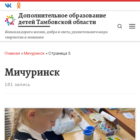
Перейти к содержимому
Дополнительное образование
детей Тамбовской области
Search
Ме
Большая дорога жизни, добра и света, удивительного мира
творчества и познания
Главная
»
Мичуринск
»
Страница 5
Мичуринск
181 запись
В рамках проведения Недели отцовства воспитанники