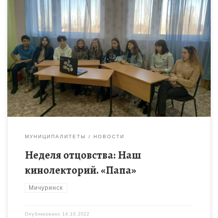
В целях укрепления института семьи и повышения значимости
отцовства в воспитании детей 12 октября в МБОУ ДО «Центр
детского творчества» г.Мичуринска прошел кинолекторий,
посвященный Дню […]
МУНИЦИПАЛИТЕТЫ
НОВОСТИ
Неделя отцовства: Наш
кинолекторий. «Папа»
Мичуринск
Опубликовано
14.10.2022