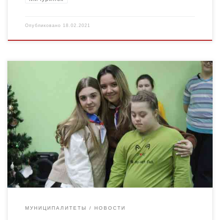
Опубликовано
18.02.2021
09.02.21 волонтерским отрядом «Юные мичуринцы» МБОУ ДО
«Центр детского творчества» была проведена традиционная
благотворительная акция «Есть контакт» в рамках проекта
«Шаг навстречу», в ходе которой […]
МУНИЦИПАЛИТЕТЫ
НОВОСТИ