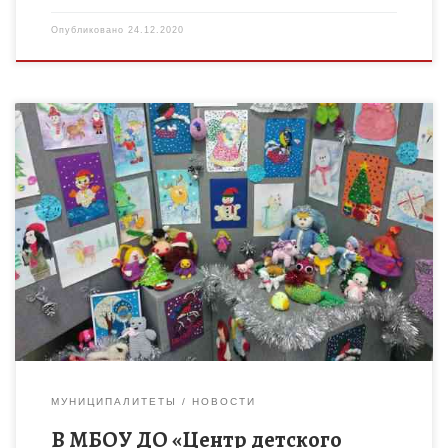
Опубликовано
24.12.2020
В МБОУ ДО «Центр детского творчества» г. Мичуринска
прошла выставка рисунков и творческих работ «Новый год у
ворот!». Обучающиеся объединений «Веселая палитра»
(педагог Римарь М. […]
МУНИЦИПАЛИТЕТЫ
НОВОСТИ
В МБОУ ДО «Центр детского