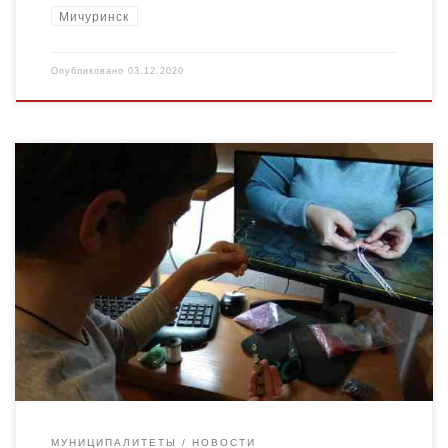
Мичуринск
Опубликовано
03.12.2020
17 ноября на базе муниципального бюджетного
образовательного учреждения дополнительного
образования «Центр детского творчества», в рамках
федерального проекта «Успех каждого ребенка»
национального проекта «Образование», в дистанционном […]
МУНИЦИПАЛИТЕТЫ
НОВОСТИ