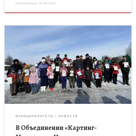
Опубликовано
26.02.2021
22 февраля 2021г в Объединении «Картинг-Мотокросс»
Центра детского творчества г. Мичуринска состоялось
первенство города по картингу и багги, посвященное Дню
защитника Отечества. Пожелать удачи ребятам […]
МУНИЦИПАЛИТЕТЫ
НОВОСТИ
В Объединении «Картинг-