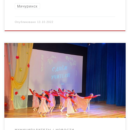
Мичуринск
Опубликовано
13.10.2022
5 октября 2022г. в Доме молодежи Центра детского
творчества города Мичуринска прошло торжественное
мероприятие, посвященное Международному Дню учителя.
Слова благодарности и поздравления принимали учителя
школ […]
МУНИЦИПАЛИТЕТЫ
НОВОСТИ