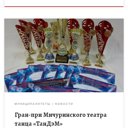
9 октября 2022г. на профессиональной сцене Учебного театра
ТГУ им. Г.Р. Державина г. Тамбова ярко и красочно прошел V
Всероссийский конкурс хореографического искусства
«Восходящие таланты-2022». […]
МУНИЦИПАЛИТЕТЫ
НОВОСТИ
Гран-при Мичуринского театра
танца «ТанДэМ»