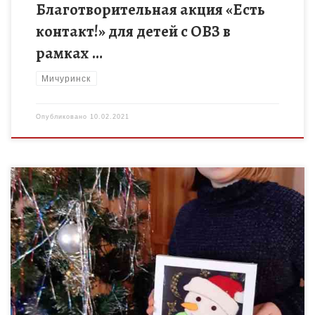
Благотворительная акция «Есть
контакт!» для детей с ОВЗ в
рамках …
Мичуринск
Опубликовано
10.02.2021
18 января в дистанционном формате, прошла III сессия
региональной сетевой школы проектно-исследовательских
технологий в сфере краеведения «Наследники традиций». В
рамках третьей сессии учащимся на выбор […]