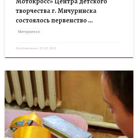
Мотокросс» Центра детского
творчества г. Мичуринска
состоялось первенство …
Мичуринск
Опубликовано
25.02.2021
С 15.02.-19.02.2021г. в дистанционном формате состоялась V
сессия областной школы краеведов и экскурсоводов
«Наследники традиций». В рамках пятой сессии учащимся на
выбор было предложено два […]