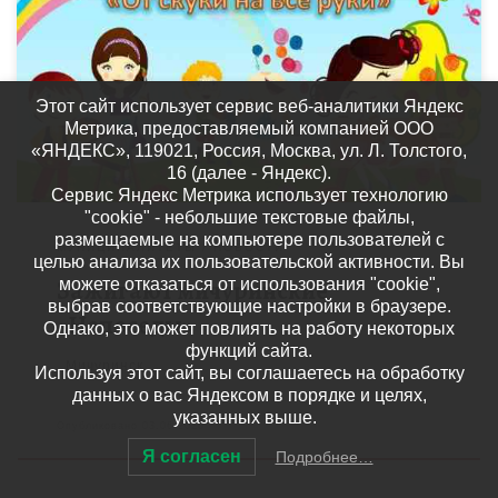
1 июня состоялось открытие первой онлайн-смены лагеря
дневного пребывания «Непоседы». Каждый день ребят ждут
новые знакомства, эмоции и креатив. А также они смогут
стать зрителями […]
Этот сайт использует сервис веб-аналитики Яндекс
Метрика, предоставляемый компанией ООО
«ЯНДЕКС», 119021, Россия, Москва, ул. Л. Толстого,
16 (далее - Яндекс).
Сервис Яндекс Метрика использует технологию
"cookie" - небольшие текстовые файлы,
размещаемые на компьютере пользователей с
МУНИЦИПАЛИТЕТЫ
НОВОСТИ
целью анализа их пользовательской активности. Вы
Зажигают мичуринские
можете отказаться от использования "cookie",
выбрав соответствующие настройки в браузере.
«Непоседы»
Однако, это может повлиять на работу некоторых
функций сайта.
Мичуринск
Используя этот сайт, вы соглашаетесь на обработку
данных о вас Яндексом в порядке и целях,
указанных выше.
Опубликовано
03.06.2020
Я согласен
Подробнее…