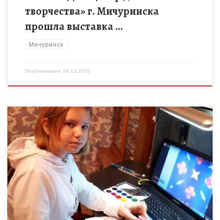
творчества» г. Мичуринска
прошла выставка …
Мичуринск
Опубликовано
24.12.2020
18 декабря на базе муниципального бюджетного
образовательного учреждения дополнительного
образования «Центр детского творчества», в рамках
федерального проекта «Успех каждого ребенка»
национального проекта «Образование», в дистанционном […]