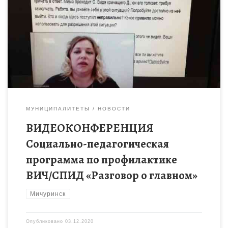
2.11.2020 на базе отдела социальной работы МБОУ ДО
«Центра детского творчества» с детьми и подростками
состоялась видеоконференция социально-педагогической
программы по профилактике наркомании, токсикомании,
алкоголизма, табакокурения, […]
МУНИЦИПАЛИТЕТЫ
НОВОСТИ
ВИДЕОКОНФЕРЕНЦИЯ
Социально-педагогическая
программа по профилактике
ВИЧ/СПИД «Разговор о главном»
Мичуринск
Опубликовано
03.12.2020