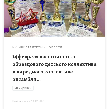
народного коллектива ансамбля эстрадного танца «Орион»
вернулись с масштабного для Тамбовской области
Всероссийского конкурса «Пятый сезон», который проходил
[…]
МУНИЦИПАЛИТЕТЫ
НОВОСТИ
14 февраля воспитанники
образцового детского коллектива
и народного коллектива
ансамбля …
Мичуринск
Опубликовано
18.02.2021