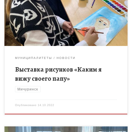
творческого объединения «Умные краски» Центра Детского
творчества г.Мичуринска (педагог Римарь М.И.) вдохновенно
создавали портреты любимых пап. Портреты удались! Автор:
[…]
МУНИЦИПАЛИТЕТЫ
НОВОСТИ
Выставка рисунков «Каким я
вижу своего папу»
Мичуринск
Опубликовано
14.10.2022