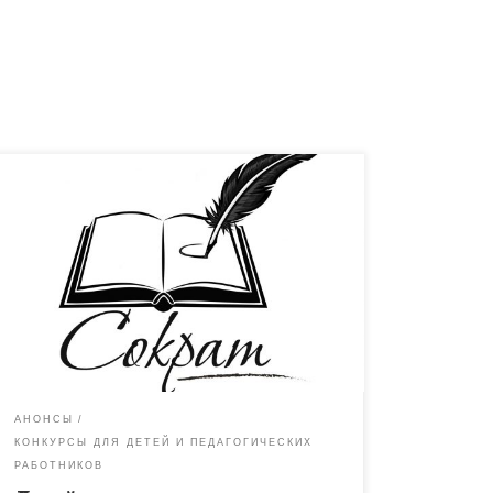
Министерство образования и науки области
информирует о проведении международной
образовательно-патриотической акции «РусФест»
«Фронтовой треугольник — 2023». К участию
приглашаются обучающихся образовательных
организаций (разные возрастные категории […]
АНОНСЫ
КОНКУРСЫ ДЛЯ ДЕТЕЙ И ПЕДАГОГИЧЕСКИХ
РАБОТНИКОВ