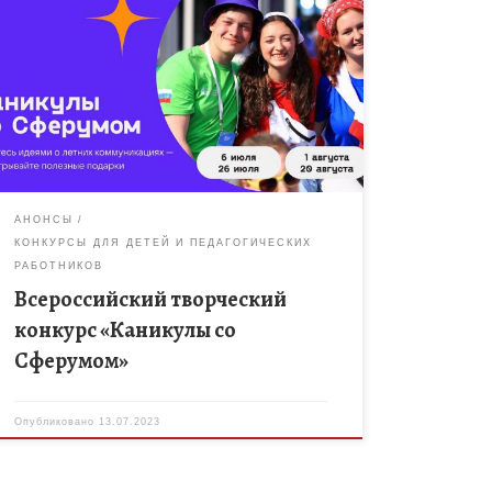
Команда информационно-коммуникационного
образовательного сервиса Сферум объявляет о
старте Всероссийского конкурса творческих
работ о современных коммуникациях «Каникулы
со Сферумом» для организаторов и участников
летнего оздоровительного досуга […]
АНОНСЫ
КОНКУРСЫ ДЛЯ ДЕТЕЙ И ПЕДАГОГИЧЕСКИХ
РАБОТНИКОВ
Всероссийский творческий
конкурс «Каникулы со
Сферумом»
Опубликовано
13.07.2023