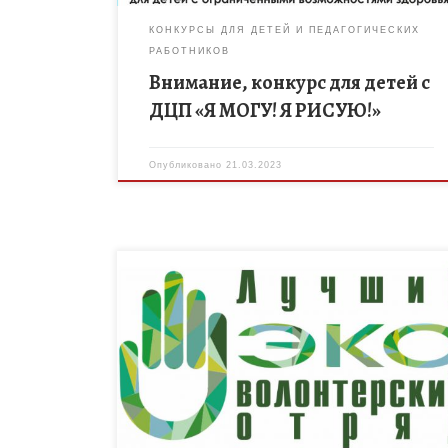
КОНКУРСЫ ДЛЯ ДЕТЕЙ И ПЕДАГОГИЧЕСКИХ
РАБОТНИКОВ
Внимание, конкурс для детей с
ДЦП «Я МОГУ! Я РИСУЮ!»
Опубликовано
21.03.2023
Конкурс проводится по следующим номинациям:
«Помогаем заповедникам» (проекты волонтерских
отрядов на особо охраняемых природных
территориях, реализуемых на особо охраняемых
территориях); «Эковолонтеры – рекам, озерам и
[…]