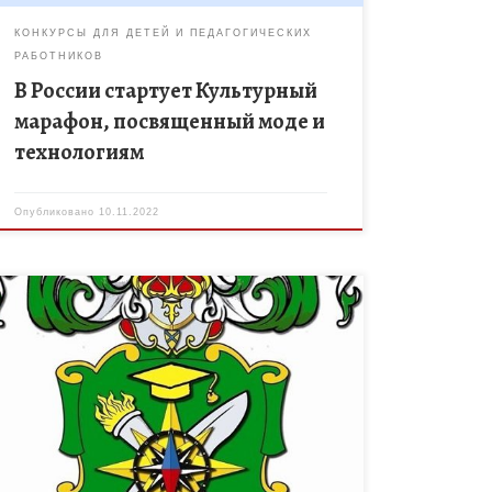
КОНКУРСЫ ДЛЯ ДЕТЕЙ И ПЕДАГОГИЧЕСКИХ
РАБОТНИКОВ
В России стартует Культурный
марафон, посвященный моде и
технологиям
Опубликовано
10.11.2022
VI-й Международный конкурс музеев «Музей
образовательной организации – пространство
интеграции общего и дополнительного
образования» проводится МОО «Международная
академия детско-юношеского туризма и
краеведения имени А.А. Остапца-Свешникова» […]