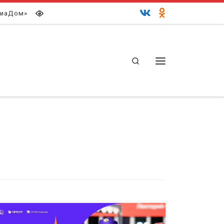
иаДом»
Search
Меню