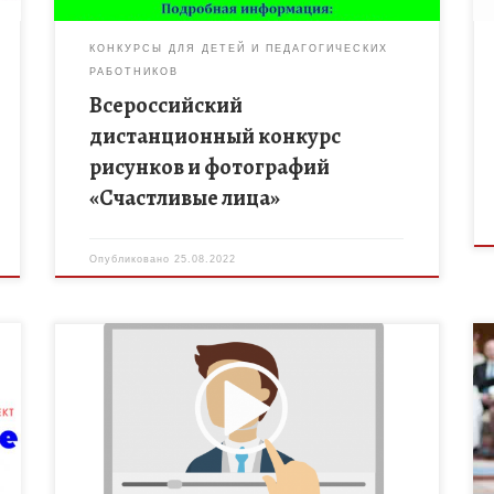
КОНКУРСЫ ДЛЯ ДЕТЕЙ И ПЕДАГОГИЧЕСКИХ
РАБОТНИКОВ
Всероссийский
дистанционный конкурс
рисунков и фотографий
«Счастливые лица»
Опубликовано
25.08.2022
«Агенство стратегических инициатив по
продвижению новых проектов» совместно с
онлайн-академией SCHOOLMOVIE запускают
конкурсный отбор на программу дополнительного
образования «Медиацентр – как площадка для