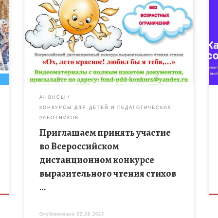
Заявки принимаются с 01 августа 2023 года по 30
ноября 2023 года включительно. К участию
приглашаются родители, педагогоги, воспитанники
дошкольных образовательных учреждений и
ученики общеобразовательных […]
АНОНСЫ
КОНКУРСЫ ДЛЯ ДЕТЕЙ И ПЕДАГОГИЧЕСКИХ
РАБОТНИКОВ
Приглашаем принять участие
во Всероссийском
дистанционном конкурсе
выразительного чтения стихов
…
Опубликовано
02.08.2023