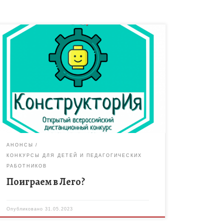
МБОУ ДО «Свежий ветер» приглашает детей и их
наставников (родителей, родственников,
педагогов воспитателей и т.п.) принять участие в
Открытом всероссийском дистанционном
конкурсе легомоделирования «КонструкторИя –
[…]
АНОНСЫ
КОНКУРСЫ ДЛЯ ДЕТЕЙ И ПЕДАГОГИЧЕСКИХ
РАБОТНИКОВ
Поиграем в Лего?
Опубликовано
31.05.2023