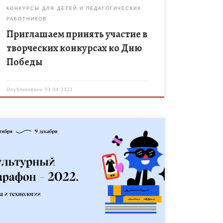
КОНКУРСЫ ДЛЯ ДЕТЕЙ И ПЕДАГОГИЧЕСКИХ
РАБОТНИКОВ
Приглашаем принять участие в
творческих конкурсах ко Дню
Победы
Опубликовано
03.04.2023
В этом году Культурный марафон состоится в
четвёртый раз и будет посвящён истории моды и
роли технологий в её развитии.
Эксперты приготовили для школьников, их
родителей […]