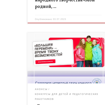
родной, …
Опубликовано
03.07.2023
Всероссийский конкурс «Большая перемена»,
реализуемый в рамках федерального проекта
«Патриотическое воспитание граждан Российской
Федерации» национального проекта
«Образование», является флагманским проектом
Российского движения детей и молодежи […]
АНОНСЫ
КОНКУРСЫ ДЛЯ ДЕТЕЙ И ПЕДАГОГИЧЕСКИХ
РАБОТНИКОВ