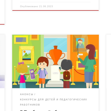
Опубликовано
21.06.2023
Региональный конкурс «Лучший музей
образовательной организации» (далее – Конкурс)
проводится в рамках Всероссийского конкурса
школьных музеев Российской Федерации. Цель
Конкурса – обновление, распространение
содержания деятельности […]
АНОНСЫ
КОНКУРСЫ ДЛЯ ДЕТЕЙ И ПЕДАГОГИЧЕСКИХ
РАБОТНИКОВ