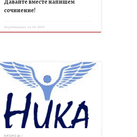
Давайте вместе напишем
сочинение!
Опубликовано
14.04.2023
Приглашаем школьников и дошкольников,
педагогов и жителей региона принять участие во
всероссийских творческих конкурсах,
посвященных героизму наших солдат и
празднованию Дня Победы. Для участия в […]
АНОНСЫ