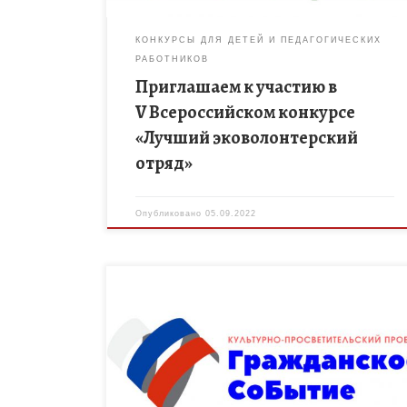
КОНКУРСЫ ДЛЯ ДЕТЕЙ И ПЕДАГОГИЧЕСКИХ
РАБОТНИКОВ
Приглашаем к участию в
V Всероссийском конкурсе
«Лучший эковолонтерский
отряд»
Опубликовано
05.09.2022
ФГБОУ ВО «Чеченский государственный
педагогический университет» (далее –
Университет) при поддержке Минпросвещения
России в рамках федерального проекта
«Патриотическое воспитание граждан Российской
Федерации» национального проекта