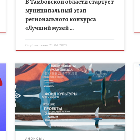
В Тамбовской области стартует
муниципальный этап
регионального конкурса
«Лучший музей …
Опубликовано
21.04.2023
Фонд развития культуры Якутии и Агентство
развития творчества «ARTСЕВЕРА» приглашает
принять участие в серии мероприятий,
проводимых с целью воспитания талантливой и
открытой молодежи, популяризации культуры […]
АНОНСЫ