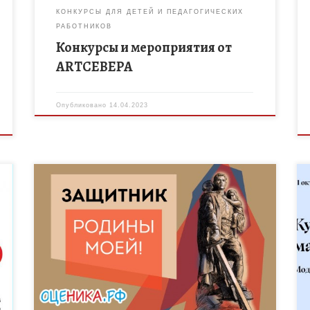
КОНКУРСЫ ДЛЯ ДЕТЕЙ И ПЕДАГОГИЧЕСКИХ
РАБОТНИКОВ
Конкурсы и мероприятия от
ARTСЕВЕРА
Опубликовано
14.04.2023
В настоящее время большое внимание уделяется
й
гражданско-патриотическому и духовно-
нравственному воспитанию. Очень важно
воспитывать молодое поколение на исторических
традициях. Приглашаем учащихся и воспитанников
образовательных организаций, педагогов […]