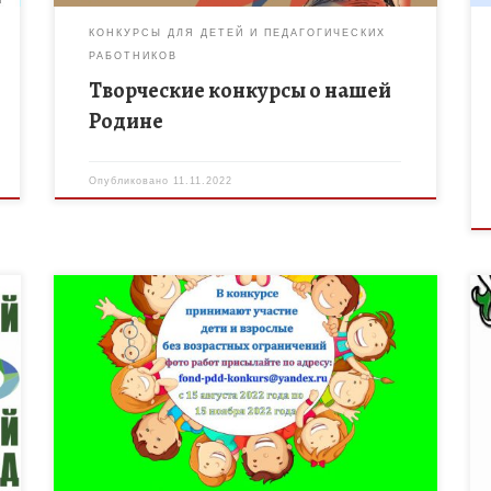
КОНКУРСЫ ДЛЯ ДЕТЕЙ И ПЕДАГОГИЧЕСКИХ
РАБОТНИКОВ
Творческие конкурсы о нашей
Родине
Опубликовано
11.11.2022
Фонд развития культуры, поддержки детского
творчества и помощи детям, нуждающимся в
лечении и реабилитации «Подари добро
детям» приглашает к участию во Всероссийском
дистанционном конкурсе рисунков и фотографий
[…]