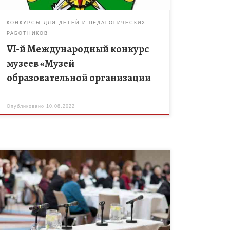
КОНКУРСЫ ДЛЯ ДЕТЕЙ И ПЕДАГОГИЧЕСКИХ
РАБОТНИКОВ
VI-й Международный конкурс
музеев «Музей
образовательной организации
Опубликовано
10.08.2022
24 марта 2022 года в 11.00. часов состоится
Всероссийская с международным участием
научно-практическая конференция, посвященная
перспективам развития детско-юношеского
туризма и краеведения «колпинские чтения по