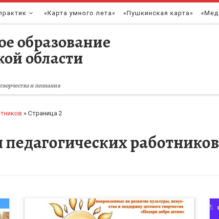
практик
«Карта умного лета»
«Пушкинская карта»
«Мед
ое образование
кой области
творчества и познания
отников
»
Страница 2
и педагогических работников