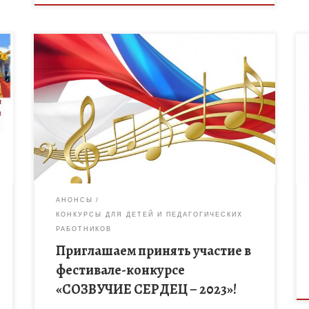
Стартовал прием заявок для участия в Третьем
Всероссийском Фестивале-конкурсе
художественной самодеятельности гражданской и
военно-патриотической направленности
«СОЗВУЧИЕ СЕРДЕЦ — 2023», который продлится
до 1-го августа. Для […]
АНОНСЫ
КОНКУРСЫ ДЛЯ ДЕТЕЙ И ПЕДАГОГИЧЕСКИХ
РАБОТНИКОВ
Приглашаем принять участие в
фестивале-конкурсе
«СОЗВУЧИЕ СЕРДЕЦ – 2023»!