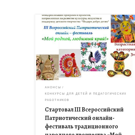
Фонд реализации программ и проектов,
направленных на развитие культуры, искусства и
поддержку детского творчества «Подари добро
детям» объявляет о проведении III Всероссийского
Патриотического онлайн-фестиваля
традиционного […]
АНОНСЫ
КОНКУРСЫ ДЛЯ ДЕТЕЙ И ПЕДАГОГИЧЕСКИХ
РАБОТНИКОВ
Стартовал III Всероссийский
Патриотический онлайн-
фестиваль традиционного
народного творчества «Мой