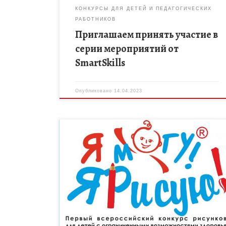
КОНКУРСЫ ДЛЯ ДЕТЕЙ И ПЕДАГОГИЧЕСКИХ
РАБОТНИКОВ
Приглашаем принять участие в
серии мероприятий от
SmartSkills
Опубликовано
14.04.2023
Третий Всероссийский конкурс рисунков для дете
с ДЦП и нарушениями опорно-двигательного
аппарата «Я МОГУ! Я РИСУЮ!» будет проводится в
период с 13.02.2023 по 31.12.2023. К […]