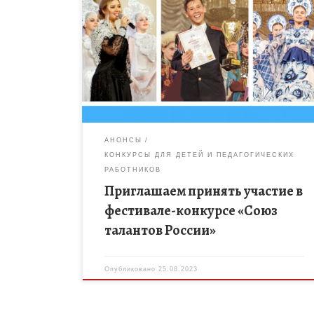
Юбилейный XXX Международный фестиваль
музыки и танца «Союз талантов России» состоится
с 31 мая по 1 июня 2024 года в г. Москве в
Колонном Зале […]
АНОНСЫ
КОНКУРСЫ ДЛЯ ДЕТЕЙ И ПЕДАГОГИЧЕСКИХ
РАБОТНИКОВ
Приглашаем принять участие в
фестивале-конкурсе «Союз
талантов России»
Опубликовано
25.08.2023