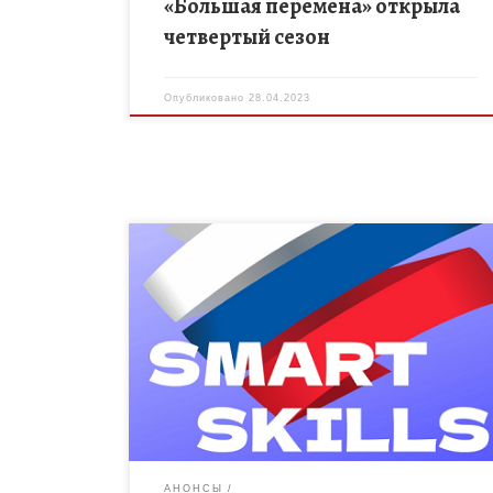
«Большая перемена» открыла
четвертый сезон
Опубликовано
28.04.2023
Институт современного образования SmartSkills, в
целях реализации утвержденной Президентом
Российской Федерации Концепции
общенациональной системы выявления и развития
молодых талантов, а также содействия развитию
научной, творческой […]
АНОНСЫ