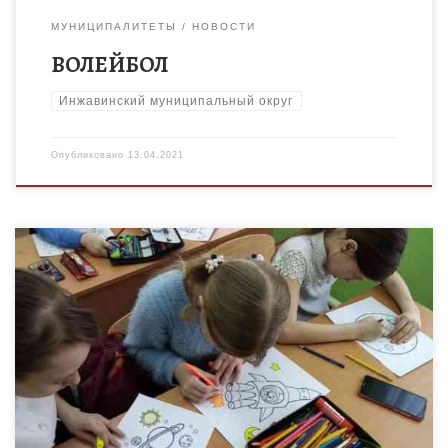
МУНИЦИПАЛИТЕТЫ
НОВОСТИ
ВОЛЕЙБОЛ
Инжавинский муниципальный округ
Опубликовано
13.04.2021
День космонавтики 2021: история и традиции праздника. 12
апреля 1961 года на земную орбиту вывели первый в мире
космический корабль-спутник с человеком на борту. С тех пор
[…]