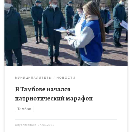
Сегодня на Посту № 1 у мемориала «Вечный огонь» прошёл
торжественный старт единого городского патриотического
марафона «Во Славу Победы», который продлится до 12
июня. Патриотическая […]
МУНИЦИПАЛИТЕТЫ
НОВОСТИ
В Тамбове начался
патриотический марафон
Тамбов
Опубликовано
07.04.2021