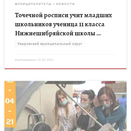
МУНИЦИПАЛИТЕТЫ
НОВОСТИ
Точечной росписи учит младших
школьников ученица 11 класса
Нижнешибряйской школы …
Уваровский муниципальный округ
Опубликовано
15.04.2021
14 апреля участники сетевого образовательного проекта
«СМИ будущего» побывали на выставке, посвящённой
космонавтике. Тема экскурсии была посвящена освоению
космоса. Всем ребятам, особенно тем, кто увлекается […]