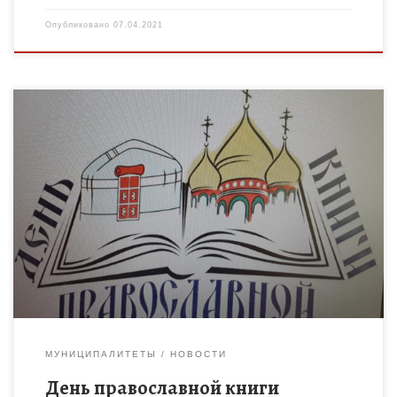
Опубликовано
07.04.2021
В Филиале МБОУ «Ржаксинская сош №2 им. Г.А.Пономарева» в
д. Вишневка для обучающихся пятых — седьмых классов
было проведено мероприятие, посвященное Дню
православной книги. Из […]
МУНИЦИПАЛИТЕТЫ
НОВОСТИ
День православной книги