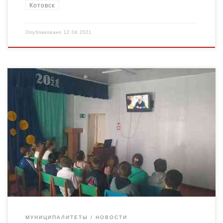
Котовск
Опубликовано
12.04.2021
Эффективность системы воспитания
«Киноуроки в школах России» подтверждена результатами
научного исследования, направленного на выявление
особенностей развития эмоционально-личностной и
когнитивной сфер личности школьников в условиях
проведения системной работы по […]
МУНИЦИПАЛИТЕТЫ
НОВОСТИ