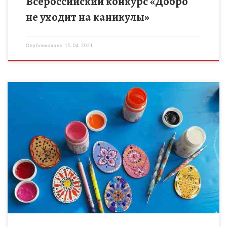
Всероссийский конкурс «Добро
не уходит на каникулы»
Опубликовано
15.04.2021
В рамках регионального проекта «Успех каждого ребенка» и
внедрения целевой модели наставничества в
Нижнешибряйском филиале МБОУ Моисеево-Алабушской
сош Уваровского района прошел мастер-класс «Точечная
роспись пасхальных […]