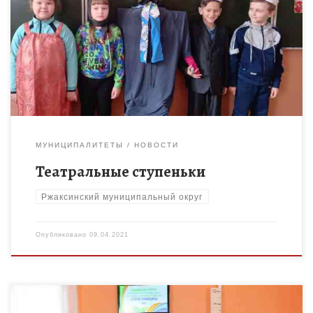
9 апреля на занятии объединения дополнительного
образования «Театральные ступеньки» МБОУ «Ржаксинская
СОШ №2 им. Г.А. Пономарёва» (руководитель Калмыкова Н.Б.)
дети изучили тему «Сочиняем новую сказку». […]
МУНИЦИПАЛИТЕТЫ
НОВОСТИ
Театральные ступеньки
Ржаксинский муниципальный округ
Опубликовано
09.04.2021