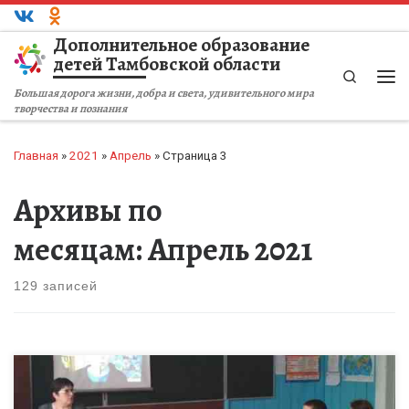
Перейти к содержимому
Дополнительное образование
детей Тамбовской области
Search
Ме
Большая дорога жизни, добра и света, удивительного мира
творчества и познания
Главная
»
2021
»
Апрель
»
Страница 3
Архивы по
месяцам:
Апрель 2021
129 записей