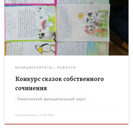
«Сказка ложь, да в ней намёк! Добрым молодцам урок!» — эти
слова мы знаем с детства. Сказка – неизменный спутник
детства. Сказка не только развлекает, […]
МУНИЦИПАЛИТЕТЫ
НОВОСТИ
Конкурс сказок собственного
сочинения
Ржаксинский муниципальный округ
Опубликовано
14.04.2021