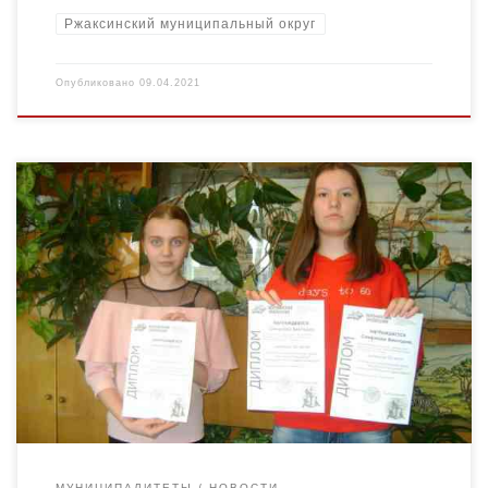
Ржаксинский муниципальный округ
Опубликовано
09.04.2021
Филиал МБОУ «Ржаксинская СОШ №1 им. Н. М .Фролова» в с.
Лукино Обучающиеся 7-8 классов Смирнова Виктория и
Баннова Ирина приняли активное участие в областной […]
МУНИЦИПАЛИТЕТЫ
НОВОСТИ