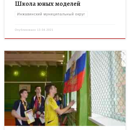
Школа юных моделей
Инжавинский муниципальный округ
Опубликовано
13.04.2021
10.04.2021 г. в р.п. Инжавино на базе МБОУ ДО «ДЮСШ»
прошел традиционный межрайонный турнир по волейболу
среди девушек, посвященный Дню Победы в Великой
Отечественной войне 1941 […]