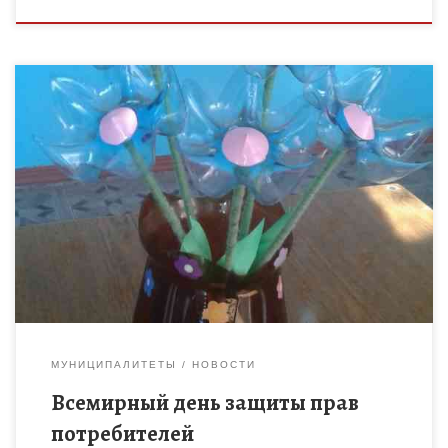
Филиал МБОУ «Ржаксинская СОШ №1 им. Н. М .Фролова» в с.
Лукино В 2021 году CI объявила, что девизом Всемирного дня
потребителей станет «Борьба с загрязнением […]
МУНИЦИПАЛИТЕТЫ
НОВОСТИ
Всемирный день защиты прав
потребителей