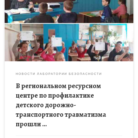
15 апреля 2021 года в региональном ресурсном центре по
профилактике детского дорожно-транспортного
травматизма прошло дистанционное занятие для учащихся
Сосновского района в рамках проекта «Лаборатория
безопасности». […]
НОВОСТИ ЛАБОРАТОРИИ БЕЗОПАСНОСТИ
В региональном ресурсном
центре по профилактике
детского дорожно-
транспортного травматизма
прошли …