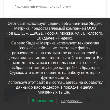
Ржаксинский муниципальный округ
Опубликовано
07.04.2021
Этот сайт использует сервис веб-аналитики Яндекс
Метрика, предоставляемый компанией ООО
«ЯНДЕКС», 119021, Россия, Москва, ул. Л. Толстого,
16 (далее - Яндекс).
Сервис Яндекс Метрика использует технологию
"cookie" - небольшие текстовые файлы,
размещаемые на компьютере пользователей с
целью анализа их пользовательской активности. Вы
Место проведения: филиал МБОУ «Ржаксинская СОШ №1» в п.
можете отказаться от использования "cookie",
Жемчужный Педагог дополнительного образования:
выбрав соответствующие настройки в браузере.
Акиндеева Н.В. Тема занятия: «Аленький цветочек»» Дата
Однако, это может повлиять на работу некоторых
занятия: 05.04.2020 На занятие дети […]
функций сайта.
Используя этот сайт, вы соглашаетесь на обработку
данных о вас Яндексом в порядке и целях,
указанных выше.
Я согласен
Подробнее…