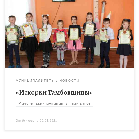
Сегодня, 9 апреля 2021 года, в Доме детского творчества
Мичуринского района прошло награждение победителей
муниципального этапа VI областного конкурса одаренных
детей систем дошкольного и дополнительного […]
МУНИЦИПАЛИТЕТЫ
НОВОСТИ
«Искорки Тамбовщины»
Мичуринский муниципальный округ
Опубликовано
09.04.2021