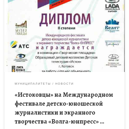
В начале апреля в г. Тольятти состоялась защита идей для
фильма о безопасности детей в Интернете. Участниками
Первого Самарского питчинга юных кинематографистов
Фонда Президентских грантов […]
МУНИЦИПАЛИТЕТЫ
НОВОСТИ
«Истоковцы» на Международном
фестивале детско-юношеской
журналистики и экранного
творчества «Волга-юнпресс» …