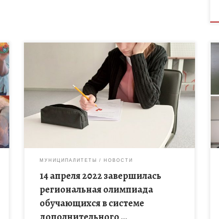
Олимпиада –это проверенный способ выявить
детей, имеющих выдающиеся способности, дать
им мотив и возможности для дальнейшего
развития и реализации этих способностей.
Возможности, предоставляемые учащимся
олимпиадой, […]
МУНИЦИПАЛИТЕТЫ
НОВОСТИ
14 апреля 2022 завершилась
региональная олимпиада
обучающихся в системе
дополнительного …