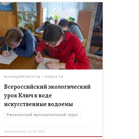
Филиал МБОУ «Ржаксинская СОШ №1 им. Н. М.
Фролова» в с. Лукино. Обучающиеся 8-9 классов
(кл.руководитель Леонова Ю.В.)приняли участие во
Всероссийском экологическом уроке «Ключ к […]
МУНИЦИПАЛИТЕТЫ
НОВОСТИ
Всероссийский экологический
урок Ключ к воде
искусственные водоемы
Ржаксинский муниципальный округ
Опубликовано
19.04.2022