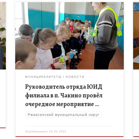
Руководитель отряда ЮИД филиала в п. Чакино
Алушкин С. А. провёл очередное мероприятие по
безопасности дорожного движения в 1-4 кл. и
раздал световозвращающие элементы.
МУНИЦИПАЛИТЕТЫ
НОВОСТИ
Руководитель отряда ЮИД
филиала в п. Чакино провёл
очередное мероприятие …
Ржаксинский муниципальный округ
Опубликовано
19.04.2022