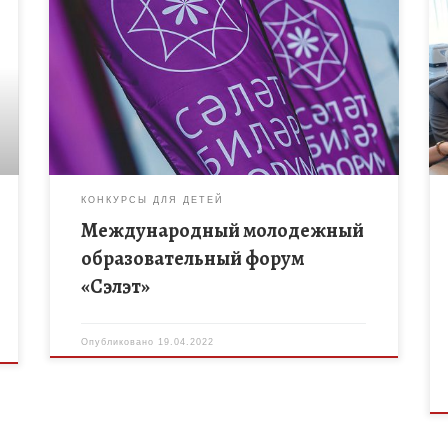
По поручению Президента Республики Татарстан Р.
Н. Минниханова в 2022 году на территории
Билярского историко-археологического музея-
заповедника пройдут шесть смен
Международного молодежного образовательного
форума «Сэлэт». Участниками […]
КОНКУРСЫ ДЛЯ ДЕТЕЙ
Международный молодежный
образовательный форум
«Сэлэт»
Опубликовано
19.04.2022