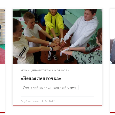
19 апреля 2022 года воспитанники МОП
«Подросток и общество» Уметского района
приняли участие в акции «Белая ленточка». Акция
посвящена формированию непринятия всех видов
насилия и […]
МУНИЦИПАЛИТЕТЫ
НОВОСТИ
«Белая ленточка»
Уметский муниципальный округ
Опубликовано
19.04.2022