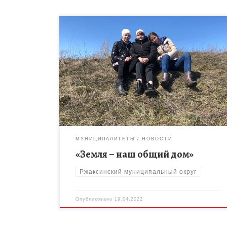
На занятии объединения дополнительного
образования «Земля – наш общий дом» филиала
МБОУ «Ржаксинская СОШ №1 им.Н.М.Фролова » в
с.Лукино (руководитель Леонова Ю.В.) ребята
отправились на […]
МУНИЦИПАЛИТЕТЫ
НОВОСТИ
«Земля – наш общий дом»
Ржаксинский муниципальный округ
Опубликовано
19.04.2022