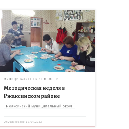
18 апреля стартовала методическая неделя в
системе дополнительного образования
Тамбовской области. Все мероприятия проходят в
рамках реализации региональных проектов «Успех
каждого ребенка», «Современна школа» и […]
МУНИЦИПАЛИТЕТЫ
НОВОСТИ
Методическая неделя в
Ржаксинском районе
Ржаксинский муниципальный округ
Опубликовано
19.04.2022