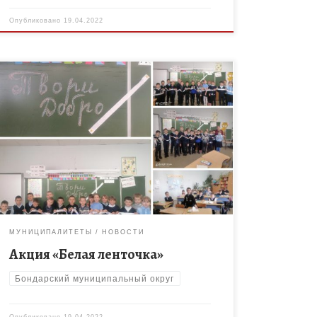
Опубликовано
19.04.2022
Твори добро и ни у кого не спрашивай
разрешения, Ибо никто не властен над твоим
добром» Шалва Амонашвили 19 апреля
проводится ежегодная областная акция «Белая
ленточка». Эмблема акции — […]
МУНИЦИПАЛИТЕТЫ
НОВОСТИ
Акция «Белая ленточка»
Бондарский муниципальный округ