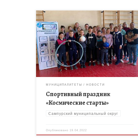
МБОУДО «Сампурский ДЮЦ» в рамках проекта
«Тренируемся, как Космонавт», посвящённого Дню
космонавтики, 19 апреля организовал и провёл
спортивный праздник «Космические старты». В
эстафетах принимали участие […]
МУНИЦИПАЛИТЕТЫ
НОВОСТИ
Спортивный праздник
«Космические старты»
Сампурский муниципальный округ
Опубликовано
19.04.2022