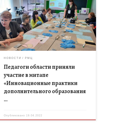
19 апреля 2022 года в МАОУ «Татановская СОШ»
Тамбовского района в рамках Методической
недели в системе дополнительного образования
Тамбовской области состоялся митап
«Инновационные практики дополнительного […]
НОВОСТИ
РМЦ
Педагоги области приняли
участие в митапе
«Инновационные практики
дополнительного образования
…
Опубликовано
19.04.2022