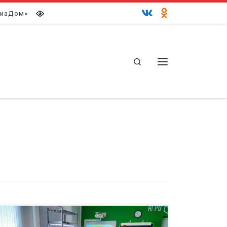
иаДом»
Search
Меню