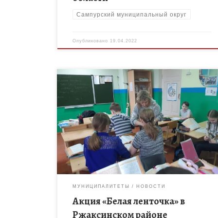
Сампурский муниципальный округ
Опубликовано
19.04.2022
19 апреля 2022 года в целях предупреждения
групповой преступности несовершеннолетних,
предотвращения вовлечения их в деструктивную
деятельность, проникновения в подростковую
среду экстремистской идеологии на территории
Ржаксинского […]
МУНИЦИПАЛИТЕТЫ
НОВОСТИ
Акция «Белая ленточка» в
Ржаксинском районе