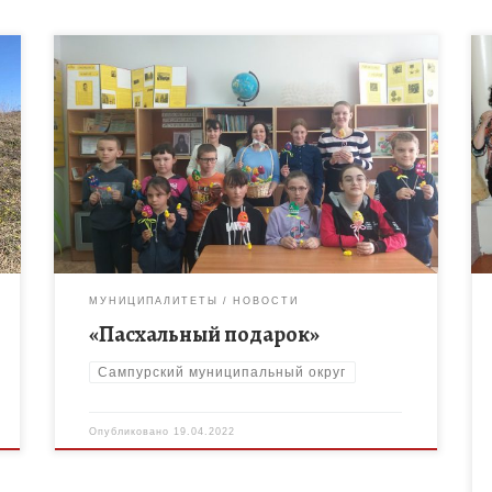
В канун самого любимого и почитаемого всеми
праздника православных христиан — Пасхи —
в Марьевском филиале МБОУ «Сатинская СОШ»
был проведён мастер-класс «Пасхальный
подарок». Методист Сампурского […]
МУНИЦИПАЛИТЕТЫ
НОВОСТИ
«Пасхальный подарок»
Сампурский муниципальный округ
Опубликовано
19.04.2022