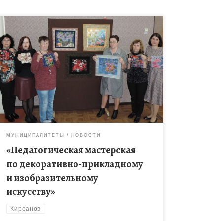
18 апреля 2022 года в актовом зале базовой
организации дополнительного образования МБУ
ДО «Центр детского творчества» проходило
мероприятие «Педагогическая мастерская по
декоративно-прикладному и изобразительному
искусству», […]
МУНИЦИПАЛИТЕТЫ
НОВОСТИ
«Педагогическая мастерская
по декоративно-прикладному
и изобразительному
искусству»
Кирсанов