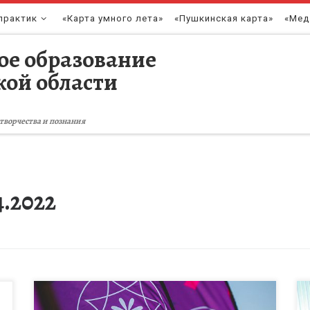
практик
«Карта умного лета»
«Пушкинская карта»
«Мед
ое образование
кой области
творчества и познания
4.2022