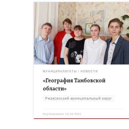
Филиал МБОУ «Ржаксинская СОШ №1 им. Н. М.
Фролова» в с. Лукино. Викторина «География
Тамбовской области» помогла ребятам окунуться в
удивительный мир родного края. Прежде […]
МУНИЦИПАЛИТЕТЫ
НОВОСТИ
«География Тамбовской
области»
Ржаксинский муниципальный округ
Опубликовано
19.04.2022