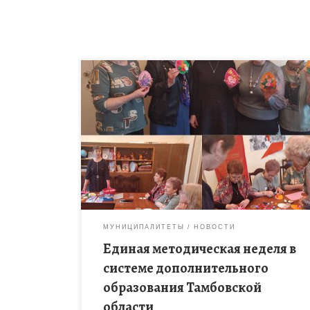
Педагогом дополнительного образования
МБОУДО «Сампурский ДЮЦ» Ивановой Н.Ю был
проведён мастер-класс «Пасхальный сувенир» в
базовой организации дополнительного
образования МБУ ДО «Дом детского творчества»
г.Котовска в […]
МУНИЦИПАЛИТЕТЫ
НОВОСТИ
Единая методическая неделя в
системе дополнительного
образования Тамбовской
области