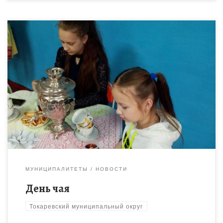
15 декабря традиционно отмечается День чая. В рамках
мероприятия «Традиции русского чаепития» обучающиеся
Токаревского Дома детского творчества познакомились с
правилами заваривания чайного напитка, историей
возникновения […]
МУНИЦИПАЛИТЕТЫ
НОВОСТИ
День чая
Токаревский муниципальный округ