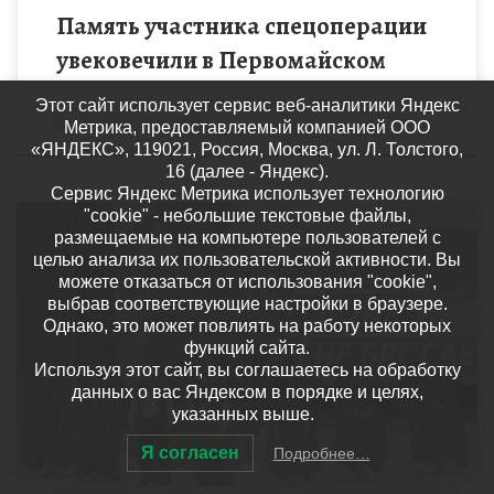
Память участника спецоперации
увековечили в Первомайском
Этот сайт использует сервис веб-аналитики Яндекс
Опубликовано
12.12.2022
Метрика, предоставляемый компанией ООО
«ЯНДЕКС», 119021, Россия, Москва, ул. Л. Толстого,
16 (далее - Яндекс).
Сервис Яндекс Метрика использует технологию
"cookie" - небольшие текстовые файлы,
размещаемые на компьютере пользователей с
целью анализа их пользовательской активности. Вы
можете отказаться от использования "cookie",
выбрав соответствующие настройки в браузере.
Концерт с символичным названием «Своих не бросаем»
Однако, это может повлиять на работу некоторых
состоялся в Центральном доме культуры. Девять месяцев в
функций сайта.
едином душевном порыве мы поддерживаем Президента
Используя этот сайт, вы соглашаетесь на обработку
Российской Федерации Владимира Владимировича […]
данных о вас Яндексом в порядке и целях,
указанных выше.
Я согласен
Подробнее…