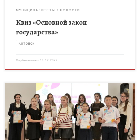
МУНИЦИПАЛИТЕТЫ
НОВОСТИ
Квиз «Основной закон
государства»
Котовск
Опубликовано
14.12.2022
Финал регионального конкурса для юных журналистов «Волна
коммуникации» состоялся сегодня на базе ТОГБОУ ДО «Центр
развития творчества детей и юношества». Конкурс
проводился в несколько этапов […]