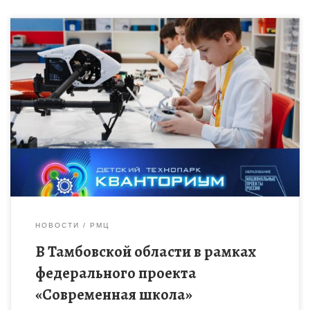
В 2023 году в Тамбовской области благодаря федеральному
проекту «Современная школа» нацпроекта «Образование»
откроется уже третий детский технопарк «Кванториум» на
базе общеобразовательной организации (Школьный
Кванториум). […]
НОВОСТИ
РМЦ
В Тамбовской области в рамках
федерального проекта
«Современная школа»