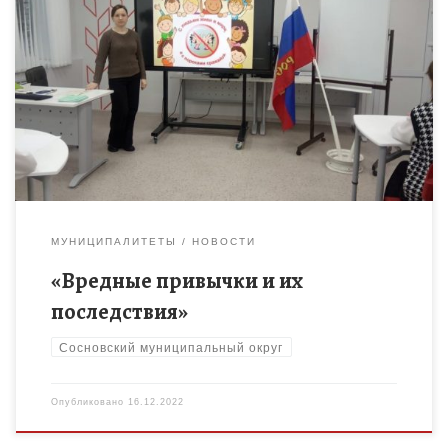
В седьмых классах, на базе центра образования «Точка
роста» МБОУ Сосновской СОШ N 1, педагогом-психологом
Дробышевой Е.О. были проведены уроки здоровья «Вредные
привычки и их […]
МУНИЦИПАЛИТЕТЫ
НОВОСТИ
«Вредные привычки и их
последствия»
Сосновский муниципальный округ
Опубликовано
16.12.2022