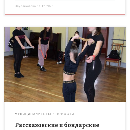
Опубликовано
16.12.2022
15 декабря в Доме детского творчества города Рассказово
собрались более пятидесяти педагогов на зональный
семинар-практикум «Эффективные педагогические практики
в работе объединений дополнительного образования. Из
опыта […]
МУНИЦИПАЛИТЕТЫ
НОВОСТИ
Рассказовские и бондарские