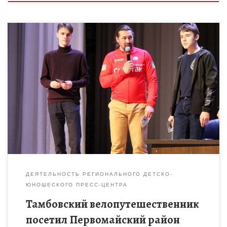
Велосипедист-кругосветчик из Тамбова Александр Осипов
посетил Первомайский район. Свою поездку по городам и
районам региона путешественник посвятил 85-летию
Тамбовской области. В Первомайском у негосостоялась
встреча […]
ДЕЯТЕЛЬНОСТЬ РЕГИОНАЛЬНОГО ДЕТСКО-
ЮНОШЕСКОГО ПРЕСС-ЦЕНТРА
Тамбовский велопутешественник
посетил Первомайский район