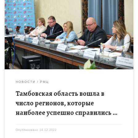
13 декабря 2022 года на площадке Общественной палаты
Российской Федерации состоялась пресс-конференции
итогов реализации создания новых мест дополнительного
образования детей в рамках федерального проекта «Успех […]
НОВОСТИ
РМЦ
Тамбовская область вошла в
число регионов, которые
наиболее успешно справились …
Опубликовано
14.12.2022