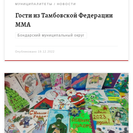
МУНИЦИПАЛИТЕТЫ
НОВОСТИ
Гости из Тамбовской Федерации
ММА
Бондарский муниципальный округ
Опубликовано
19.12.2022
В преддверии Нового года по инициативе Министерства
Обороны во всех регионах и субъектах Российской Федерации
проводится патриотическая молодежная акция «Фронтовая
открытка», которая направлена на духовную […]