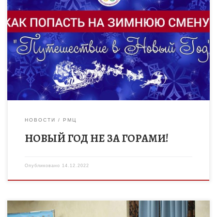
Дорогие друзья! Хотите устроить детям настоящий праздник?
Спортивно-оздоровительный лагерь «Тамбовский Артек»
представляет вашему вниманию новогоднюю смену
«Путешествие в Новый Год». Эта смена по-новогоднему
обещает быть […]
НОВОСТИ
РМЦ
НОВЫЙ ГОД НЕ ЗА ГОРАМИ!
Опубликовано
14.12.2022