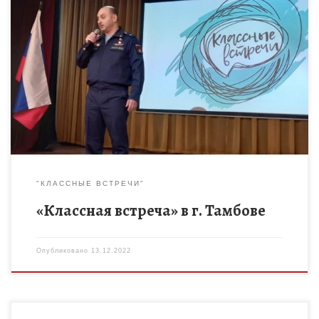
В школе №22 г. Тамбова состоялась классная встреча с
Героем России Дмитрием Викторовичем Елистратовым. Она
была приурочена ко Дню Героев Отечества, который
отмечается в нашей […]
"КЛАССНЫЕ ВСТРЕЧИ"
«Классная встреча» в г. Тамбове
Опубликовано
13.12.2022