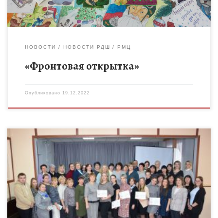
НОВОСТИ
НОВОСТИ РДШ
РМЦ
«Фронтовая открытка»
Опубликовано
19.12.2022
15 декабря педагогический коллектив МБОУ ДО Бондарского
Дома детского творчества принял участие в работе
зонального семинара-практикума «Эффективные
педагогические практики в работе объединений
дополнительного образования. Из […]