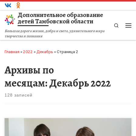
Перейти к содержимому
Дополнительное образование
детей Тамбовской области
Search
Ме
Большая дорога жизни, добра и света, удивительного мира
творчества и познания
Главная
»
2022
»
Декабрь
»
Страница 2
Архивы по
месяцам:
Декабрь 2022
128 записей