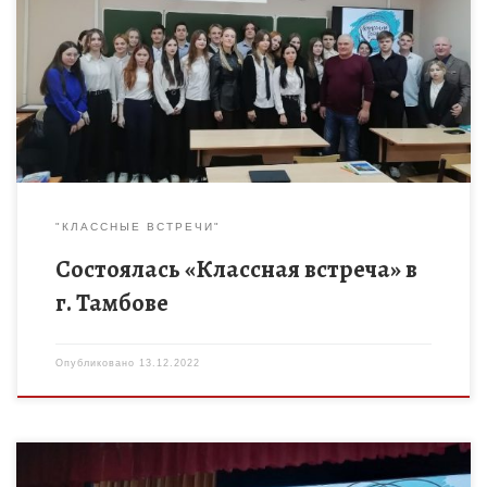
В рамках Дня Конституции в школе №22 г. Тамбова прошла
классная встреча с федеральным судьей по уголовным делам
Волощенко Андреем Павловичем и бывшим председателем
Октябрьского […]
"КЛАССНЫЕ ВСТРЕЧИ"
Состоялась «Классная встреча» в
г. Тамбове
Опубликовано
13.12.2022