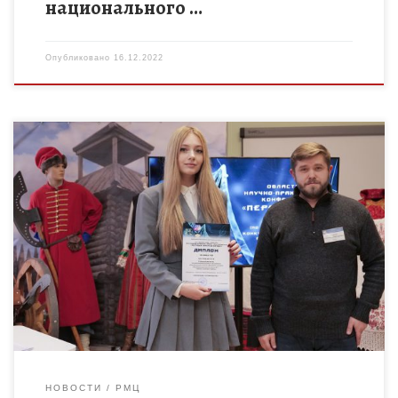
национального …
Опубликовано
16.12.2022
Конференция состоялась 14 декабря 2022 года в ТОГБОУ ДО
«Центр развития творчества детей и юношества» как
заключительный этап XVI областного конкурса
исследовательских работ обучающихся «Первые шаги […]
НОВОСТИ
РМЦ