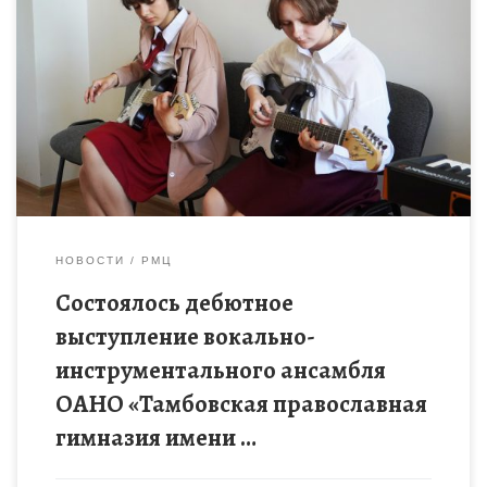
Вокально-инструментальный ансамбль получил свое развитие
в 2022-2023 учебном году, благодаря реализации мероприятия
«Создание новых мест дополнительного образования детей в
учреждениях различных типов для реализации
дополнительных […]
НОВОСТИ
РМЦ
Состоялось дебютное
выступление вокально-
инструментального ансамбля
ОАНО «Тамбовская православная
гимназия имени …