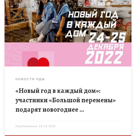
С 19 декабря 2022 года в сообществе Всероссийского
конкурса «Большая перемена» – проекта Федерального
агентства по делам молодёжи (Росмолодёжь) – пройдет
традиционная акция «Добрая суббота». […]
НОВОСТИ РДШ
«Новый год в каждый дом»:
участники «Большой перемены»
подарят новогоднее …
Опубликовано
16.12.2022