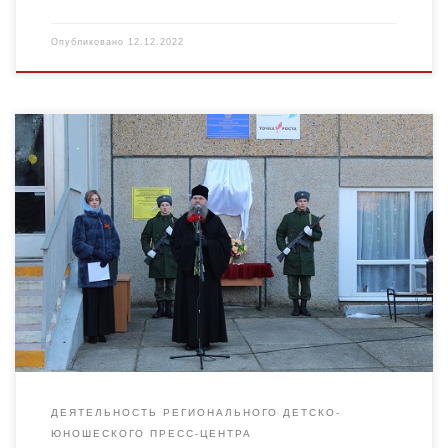
Опубликовано
12.12.2022
Мемориальную доску погибшему на Украине Максиму
Моисееву открыли в первом корпусе Первомайской школы.
Максим Моисеев – выпускник 2012 года. С 10 класса учился в
кадетском […]
ДЕЯТЕЛЬНОСТЬ РЕГИОНАЛЬНОГО ДЕТСКО-
ЮНОШЕСКОГО ПРЕСС-ЦЕНТРА